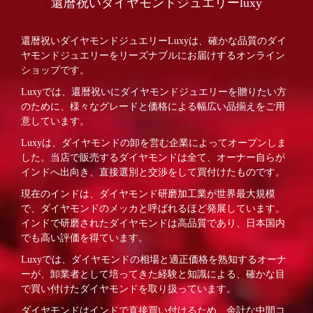
還暦祝いダイヤモンドジュエリーluxy
還暦祝いダイヤモンドジュエリーLuxyは、確かな品質のダイ
ヤモンドジュエリーをリーズナブルにお届けするオンライン
ショップです。
Luxyでは、還暦祝いにダイヤモンドジュエリーを贈りたい方
のために、様々なグレードと価格による幅広い品揃えをご用
意しています。
Luxyは、ダイヤモンドの卸を営む企業によってオープンしま
した。当店で販売するダイヤモンドは全て、オーナー自らが
インドへ出向き、直接選別と交渉をして買付けたものです。
現在のインドは、ダイヤモンド研磨加工業が世界最大規模
で、ダイヤモンドのメッカと呼ばれるほど発展しています。
インドで研磨されたダイヤモンドは高品質であり、日本国内
でも高い評価を得ています。
Luxyでは、ダイヤモンドの相場と適正価格を熟知するオーナ
ーが、卸業者として培ってきた経験と知識による、確かな目
で買い付けたダイヤモンドを取り扱っています。
ダイヤモンドはインドで直接買い付けるため、余計な中間コ