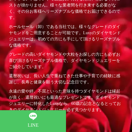
ストが掛かりません。様々な業者間を行き来する必要がな
く、その分お客様へリーズナブルな価格でお届けできるので
す。
ホールセール（卸）である当社では、様々なグレードのダイ
ヤモンドをご用意することが可能です。Luxyのダイヤモンド
ジュエリーは、初めての方にも手にして頂けるリーズナブル
な価格です。
グレードの高いダイヤモンドや大粒をお探しの方にも必ずお
喜び頂けるリーズナブル価格で、ダイヤモンドジュエリーを
ご紹介しています。
還暦祝いは、長い人生で重ねてきた仕事や子育ての経験に感
謝し、長寿と健康を願う大切な記念日です。
永遠の愛や絆、不屈といった意味を持つダイヤモンドは縁起
が良く、還暦祝いにも最適なプレゼントです。ダイヤモンド
ジュエリーに特化したLuxyなら、60歳の記念となるとってお
きのダイヤモンドジュエリーが必ず見つかります。
LINE