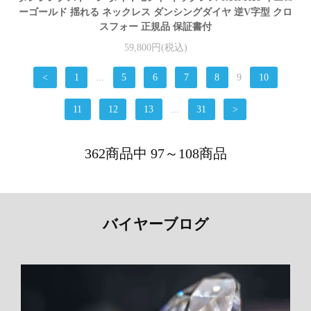
ーゴールド 揺れる ネックレス ダンシングダイヤ 逆V字型 クロ
スフォー 正規品 保証書付
59,800円(税込)
<
1
...
5
6
7
8
9
10
11
12
13
...
31
>
362商品中 97～108商品
バイヤーブログ