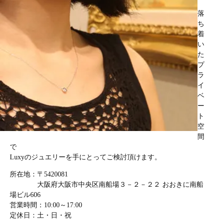
落
ち
着
い
た
プ
ラ
イ
ベ
ー
ト
空
間
で
Luxyのジュエリーを手にとってご検討頂けます。
所在地：〒5420081
大阪府大阪市中央区南船場３－２－２２ おおきに南船
場ビル606
営業時間：10:00～17:00
定休日：土・日・祝