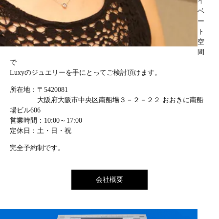
イ
ベ
ー
ト
空
間
で
Luxyのジュエリーを手にとってご検討頂けます。
所在地：〒5420081
大阪府大阪市中央区南船場３－２－２２ おおきに南船
場ビル606
営業時間：10:00～17:00
定休日：土・日・祝
完全予約制です。
会社概要