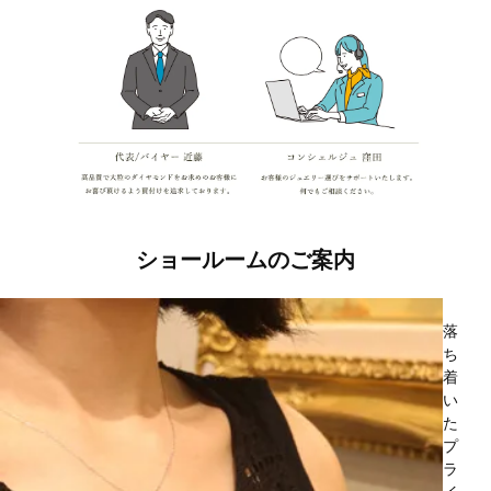
ショールームのご案内
落
ち
着
い
た
プ
ラ