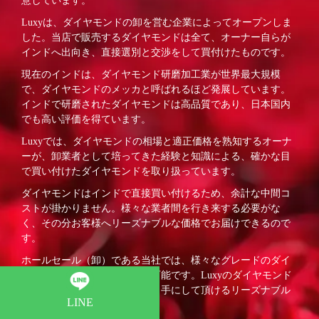
意しています。
Luxyは、ダイヤモンドの卸を営む企業によってオープンしま
した。当店で販売するダイヤモンドは全て、オーナー自らが
インドへ出向き、直接選別と交渉をして買付けたものです。
現在のインドは、ダイヤモンド研磨加工業が世界最大規模
で、ダイヤモンドのメッカと呼ばれるほど発展しています。
インドで研磨されたダイヤモンドは高品質であり、日本国内
でも高い評価を得ています。
Luxyでは、ダイヤモンドの相場と適正価格を熟知するオーナ
ーが、卸業者として培ってきた経験と知識による、確かな目
で買い付けたダイヤモンドを取り扱っています。
ダイヤモンドはインドで直接買い付けるため、余計な中間コ
ストが掛かりません。様々な業者間を行き来する必要がな
く、その分お客様へリーズナブルな価格でお届けできるので
す。
ホールセール（卸）である当社では、様々なグレードのダイ
ヤモンドをご用意することが可能です。Luxyのダイヤモンド
ジュエリーは、初めての方にも手にして頂けるリーズナブル
LINE
な価格です。