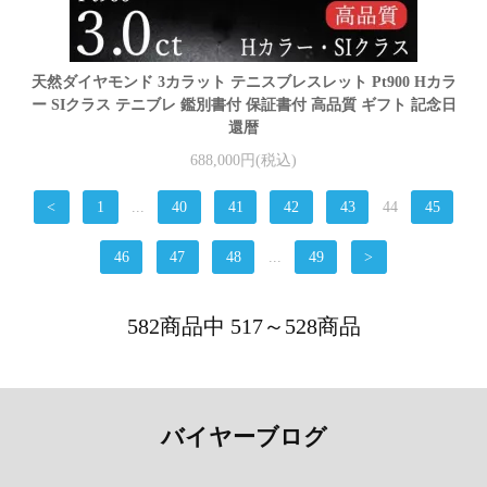
天然ダイヤモンド 3カラット テニスブレスレット Pt900 Hカラ
ー SIクラス テニブレ 鑑別書付 保証書付 高品質 ギフト 記念日
還暦
688,000円(税込)
<
1
...
40
41
42
43
44
45
46
47
48
...
49
>
582商品中 517～528商品
バイヤーブログ