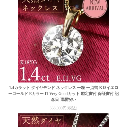
1.4カラット ダイヤモンド ネックレス 一粒 一点留 K18イエロ
ーゴールド Eカラー I1 Very Goodカット 鑑定書付 保証書付 記
念日 還暦祝い
368,000円(税込)