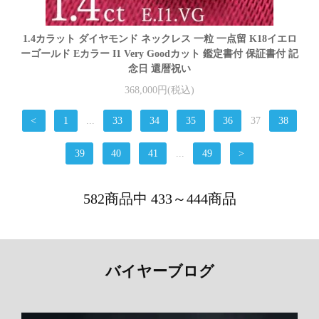
1.4カラット ダイヤモンド ネックレス 一粒 一点留 K18イエロ
ーゴールド Eカラー I1 Very Goodカット 鑑定書付 保証書付 記
念日 還暦祝い
368,000円(税込)
<
1
...
33
34
35
36
37
38
39
40
41
...
49
>
582商品中 433～444商品
バイヤーブログ