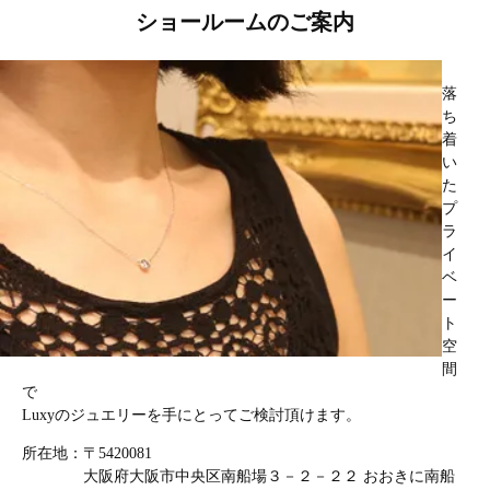
ショールームのご案内
落
ち
着
い
た
プ
ラ
イ
ベ
ー
ト
空
間
で
Luxyのジュエリーを手にとってご検討頂けます。
所在地：〒5420081
大阪府大阪市中央区南船場３－２－２２ おおきに南船