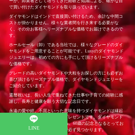
ーが、卸業者として培ってきた経験と知識による、確かな目
で買い付けたダイヤモンドを取り扱っています。
ダイヤモンドはインドで直接買い付けるため、余計な中間コ
ストが掛かりません。様々な業者間を行き来する必要がな
く、その分お客様へリーズナブルな価格でお届けできるので
す。
ホールセール（卸）である当社では、様々なグレードのダイ
ヤモンドをご用意することが可能です。Luxyのダイヤモンド
ジュエリーは、初めての方にも手にして頂けるリーズナブル
な価格です。
グレードの高いダイヤモンドや大粒をお探しの方にも必ずお
喜び頂けるリーズナブル価格で、ダイヤモンドジュエリーを
ご紹介しています。
還暦祝いは、長い人生で重ねてきた仕事や子育ての経験に感
謝し、長寿と健康を願う大切な記念日です。
永遠の愛や絆、不屈といった意味を持つダイヤモンドは縁起
が良く、還暦祝いにも最適なプレゼントです。ダイヤモンド
ジュエリーに特化したLuxyなら、60歳の記念となるとってお
LINE
きのダイヤモンドジュエリーが必ず見つかります。