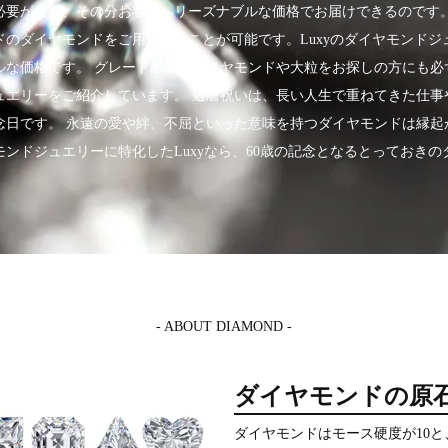
必要がなく、その分お客様へリーズナブルな価格でお届けできるのです。
ドのダイヤモンドをご用意することが可能です。Luxyのダイヤモンドジ
ルな価格です。 グレードの高いダイヤモンドや大粒をお探しの方にも必
ュエリーをご紹介しています。 還暦祝いは、長い人生で重ねてきた仕事
念日です。 永遠の愛や絆、不屈といった意味を持つダイヤモンドは縁起
ンドジュエリーに特化したLuxyなら、60歳の記念となるとっておき
- ABOUT DIAMOND -
ダイヤモンドの原
ダイヤモンドはモース硬度が10