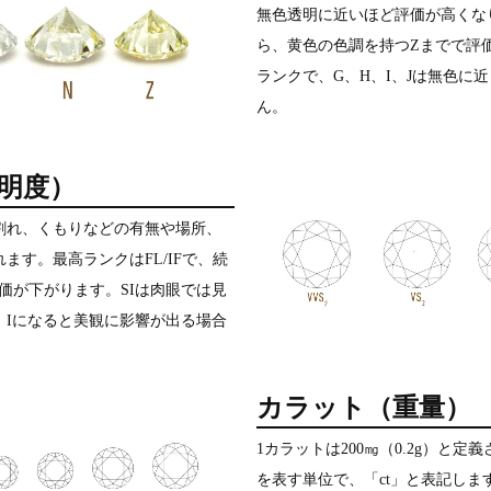
無色透明に近いほど評価が高くな
ら、黄色の色調を持つZまでで評価
ランクで、G、H、I、Jは無色に
ん。
明度）
割れ、くもりなどの有無や場所、
ます。最高ランクはFL/IFで、続
Iと評価が下がります。SIは肉眼では見
、Iになると美観に影響が出る場合
カラット（重量）
1カラットは200㎎（0.2g）と
を表す単位で、「ct」と表記し