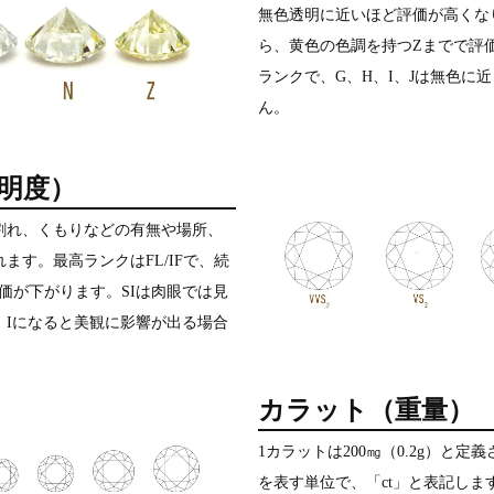
無色透明に近いほど評価が高くな
ら、黄色の色調を持つZまでで評価
ランクで、G、H、I、Jは無色に
ん。
明度）
割れ、くもりなどの有無や場所、
ます。最高ランクはFL/IFで、続
Iと評価が下がります。SIは肉眼では見
、Iになると美観に影響が出る場合
カラット（重量）
1カラットは200㎎（0.2g）と
を表す単位で、「ct」と表記し