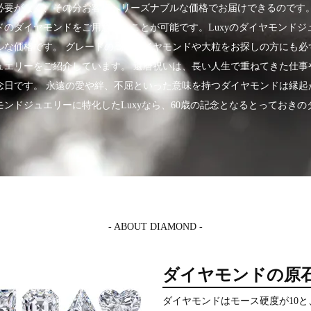
必要がなく、その分お客様へリーズナブルな価格でお届けできるのです。
ドのダイヤモンドをご用意することが可能です。Luxyのダイヤモンドジ
ルな価格です。 グレードの高いダイヤモンドや大粒をお探しの方にも必
ュエリーをご紹介しています。 還暦祝いは、長い人生で重ねてきた仕事
念日です。 永遠の愛や絆、不屈といった意味を持つダイヤモンドは縁起
ンドジュエリーに特化したLuxyなら、60歳の記念となるとっておき
- ABOUT DIAMOND -
ダイヤモンドの原
ダイヤモンドはモース硬度が10