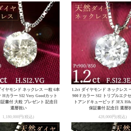
ダイヤモンド ネックレス 一粒 6本
1.2ct ダイヤモンド ネックレス 一
Hカラー SI2 Very Goodカット
900 Fカラー SI2 トリプルエ
保証書付 大粒 プレゼント 記念日
トアンドキューピッド 3EX H
還暦祝い
保証書付 記念日 還暦
1,180,000円(税込)
428,000円(税込)