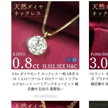
0.8ct ダイヤモンド ネックレス 一粒 6本爪 K
3カラット 
18 イエローゴールド Hカラー SI2 トリプル
爪 プラチナ 
エクセレント ハートアンドキューピッド 鑑
鑑定書付 
定書付 記念日 還暦祝い
298,000円(税込)