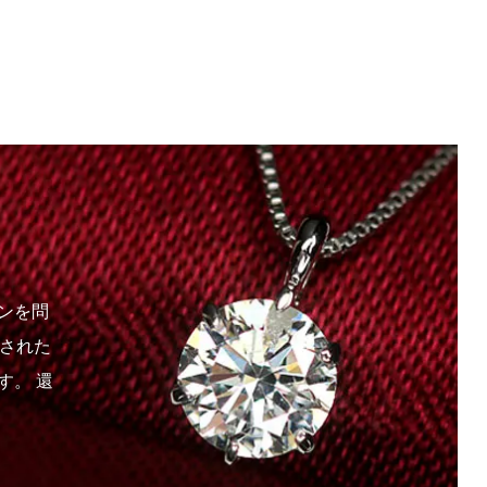
ンを問
練された
す。 還