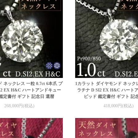
ネックレス 一粒 0.7ct 6本爪 プ
1カラット ダイヤモンド ネックレ
SI2 EX H&C ハートアンドキュー
ラチナ D SI2 EX H&C ハー
鑑定書付 ギフト 記念日 還暦
ピッド 鑑定書付 ギフト 記
268,000円(税込)
418,000円(税込)