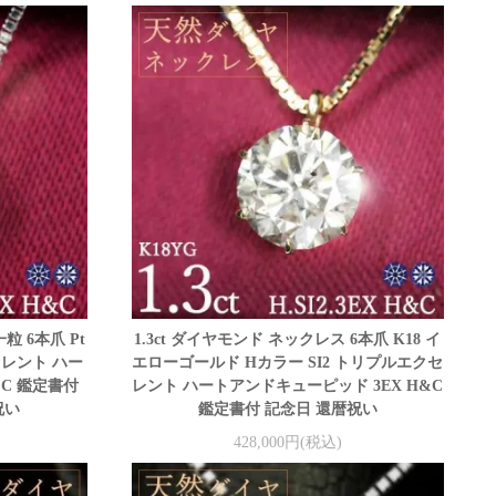
粒 6本爪 Pt
1.3ct ダイヤモンド ネックレス 6本爪 K18 イ
クセレント ハー
エローゴールド Hカラー SI2 トリプルエクセ
&C 鑑定書付
レント ハートアンドキューピッド 3EX H&C
祝い
鑑定書付 記念日 還暦祝い
428,000円(税込)