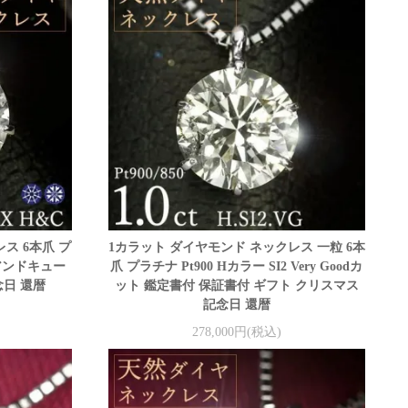
ス 6本爪 プ
1カラット ダイヤモンド ネックレス 一粒 6本
トアンドキュー
爪 プラチナ Pt900 Hカラー SI2 Very Goodカ
念日 還暦
ット 鑑定書付 保証書付 ギフト クリスマス
記念日 還暦
278,000円(税込)