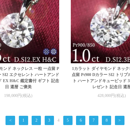
イヤモンド ネックレス 一粒 一点留 P
1カラット ダイヤモンド ネック
ラー SI2 エクセレント ハートアンド
点留 Pt900 Dカラー SI2 ト
 EX H&C 鑑定書付 ギフト 記念
ト ハートアンドキューピッド 3E
日 還暦 ご褒美
レゼント 記念日 還
198,000円(税込)
428,000円(税込)
<
1
2
3
4
5
6
7
8
>