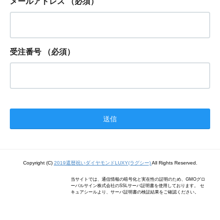
メールアドレス
（必須）
受注番号
（必須）
Copyright (C)
2019還暦祝いダイヤモンドLUXY(ラグシー)
All Rights Reserved.
当サイトでは、通信情報の暗号化と実在性の証明のため、GMOグロ
ーバルサイン株式会社のSSLサーバ証明書を使用しております。 セ
キュアシールより、サーバ証明書の検証結果をご確認ください。