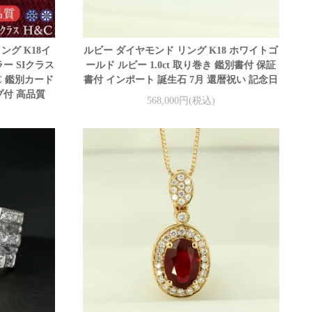
グ K18イ
ルビー ダイヤモンド リング K18 ホワイトゴ
ー SIクラス
ールド ルビー 1.0ct 取り巻き 鑑別書付 保証
C 鑑別カード
書付 インポート 誕生石 7月 還暦祝い 記念日
プ付 高品質
568,000円(税込)