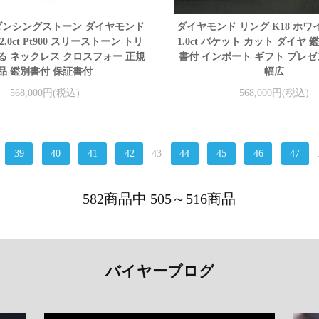
ダンシングストーン ダイヤモンド
ダイヤモンド リング K18 ホ
.0ct Pt900 スリーストーン トリ
1.0ct バケット カット ダイヤ
る ネックレス クロスフォー 正規
書付 インポート ギフト プレゼ
品 鑑別書付 保証書付
幅広
568,000円(税込)
568,000円(税込)
39
40
41
42
43
44
45
46
47
582商品中 505～516商品
バイヤーブログ