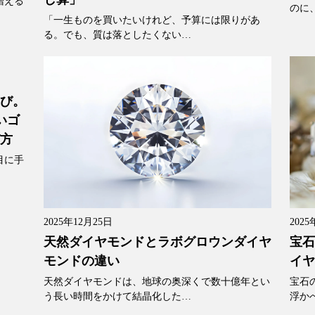
増える
のに
「一生ものを買いたいけれど、予算には限りがあ
る。でも、質は落としたくない…
選び。
いゴ
び方
目に手
2025年12月25日
2025
天然ダイヤモンドとラボグロウンダイヤ
宝石
モンドの違い
イヤ
天然ダイヤモンドは、地球の奥深くで数十億年とい
宝石
う長い時間をかけて結晶化した…
浮か