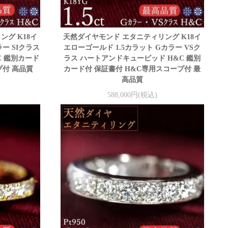
グ K18イ
天然ダイヤモンド エタニティリング K18イ
ー SIクラス
エローゴールド 1.5カラット Gカラー VSク
C 鑑別カード
ラス ハートアンドキューピッド H&C 鑑別
プ付 高品質
カード付 保証書付 H&C専用スコープ付 最
高品質
588,000円(税込)