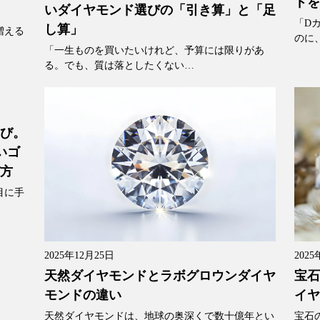
ドを
いダイヤモンド選びの「引き算」と「足
「D
し算」
増える
のに
「一生ものを買いたいけれど、予算には限りがあ
る。でも、質は落としたくない…
選び。
いゴ
び方
目に手
2025年12月25日
2025
天然ダイヤモンドとラボグロウンダイヤ
宝石
モンドの違い
イヤ
天然ダイヤモンドは、地球の奥深くで数十億年とい
宝石