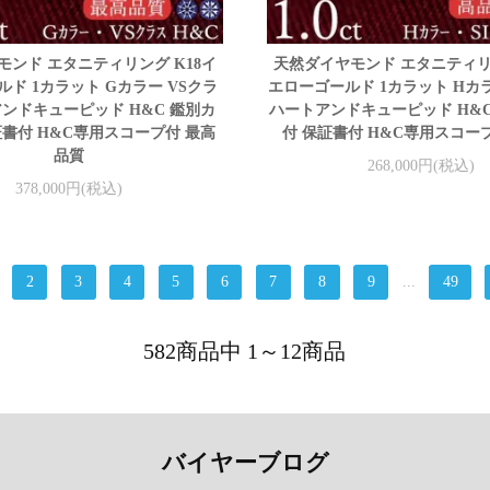
モンド エタニティリング K18イ
天然ダイヤモンド エタニティリン
ド 1カラット Gカラー VSクラ
エローゴールド 1カラット Hカラ
アンドキューピッド H&C 鑑別カ
ハートアンドキューピッド H&
証書付 H&C専用スコープ付 最高
付 保証書付 H&C専用スコー
品質
268,000円(税込)
378,000円(税込)
2
3
4
5
6
7
8
9
...
49
582商品中 1～12商品
バイヤーブログ