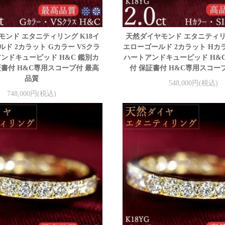
モンド エタニティリング K18イ
天然ダイヤモンド エタニティリン
ド 2カラット Gカラー VSクラ
エローゴールド 2カラット Hカラ
アンドキューピッド H&C 鑑別カ
ハートアンドキューピッド H&
証書付 H&C専用スコープ付 最高
付 保証書付 H&C専用スコー
品質
548,000円(税込)
748,000円(税込)