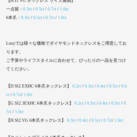
【H.I1.VG ネックレス サイズ展開】
一点留：
0.3ct
/
0.5ct
/
0.7ct
/
1.0ct
6本爪：
0.3ct
/
0.5ct
/
0.7ct
/
1.0ct
Luxyでは様々な価格でダイヤモンドネックレスをご用意してお
ります。
ご予算やライフスタイルに合わせて、ぴったりの一品を見つけ
てください。
【D.SI2.EXHC 6本爪ネックレス】
0.2ct
/
0.3ct
/
0.4ct
/
0.5ct
/
0.6
ct
/
0.7ct
/
1.0ct
【G.SI2.3EXHC 6本爪ネックレス】
0.2ct
/
0.3ct
/
0.4ct
/
0.5ct
/
0.
7ct
/
1.0ct
【H.SI2.VG 6本爪ネックレス】
0.3ct
/
0.4ct
/
0.5ct
/
0.7ct
/
1.0ct