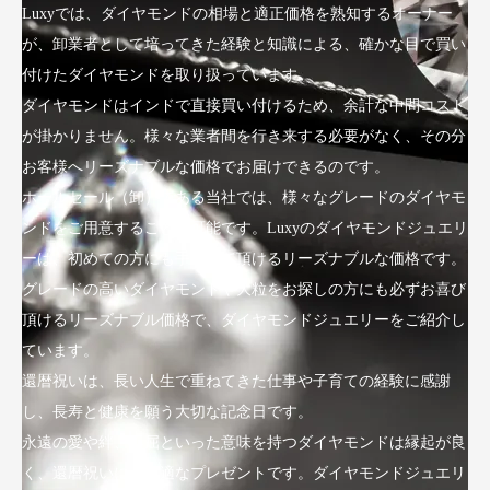
Luxyでは、ダイヤモンドの相場と適正価格を熟知するオーナー
が、卸業者として培ってきた経験と知識による、確かな目で買い
付けたダイヤモンドを取り扱っています。
ダイヤモンドはインドで直接買い付けるため、余計な中間コスト
が掛かりません。様々な業者間を行き来する必要がなく、その分
お客様へリーズナブルな価格でお届けできるのです。
ホールセール（卸）である当社では、様々なグレードのダイヤモ
ンドをご用意することが可能です。Luxyのダイヤモンドジュエリ
ーは、初めての方にも手にして頂けるリーズナブルな価格です。
グレードの高いダイヤモンドや大粒をお探しの方にも必ずお喜び
頂けるリーズナブル価格で、ダイヤモンドジュエリーをご紹介し
ています。
還暦祝いは、長い人生で重ねてきた仕事や子育ての経験に感謝
し、長寿と健康を願う大切な記念日です。
永遠の愛や絆、不屈といった意味を持つダイヤモンドは縁起が良
く、還暦祝いにも最適なプレゼントです。ダイヤモンドジュエリ