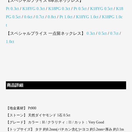
【スペシャルプライス 6本爪ネックレス】
Pt 0.3ct
/
K18YG 0.3ct
/
K18PG 0.3ct
/
Pt 0.5ct
/
K18YG 0.5ct
/
K18
PG 0.5ct
/
0.6ct
/
0.7ct
/
0.8ct
/
Pt 1.0ct
/
K18YG 1.0ct
/
K18PG 1.0c
t
【スペシャルプライス 一点留ネックレス】
0.3ct
/
0.5ct
/
0.7ct
/
1.0ct
商品詳細
【地金素材】 Pt900
【ストーン】 天然ダイヤモンド 1石 0.5ct
【グレード】 カラー：H / クラリティ：I1 / カット：Very Good
【トップサイズ】 タテ 約8.2mm(バチカン含む)×ヨコ 約5.2mm×厚み 約3.1m