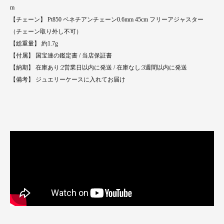
m
【チェーン】 Pt850 ベネチアンチェーン0.6mm 45cm フリーアジャスター
（チェーン取り外し不可）
【総重量】 約1.7g
【付属】 国宝連の鑑定書 / 当店保証書
【納期】 在庫あり:2営業日以内に発送 / 在庫なし:3週間以内に発送
【備考】 ジュエリーケースに入れてお届け