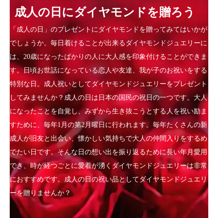
成人の日にダイヤモンドを贈ろう
「成人の日」のプレゼントにダイヤモンドを贈ってみてはいかが
でしょうか。毎日着けることが出来るダイヤモンドジュエリーに
は、20歳になったばかりの人に大人感を印象付けることができま
す。日頃お世話になっている恋人や友達、我が子のお祝いをする
特別な日。成人祝いとしてダイヤモンドジュエリーをプレゼント
してみませんか？成人の日は日本の国民の祝日の一つです。大人
になったことを自覚し、みずから生き抜こうとする人を祝い励ま
すために、毎年1月の第2月曜日に行われます。毎年たくさんの新
成人が旧友と出会い、懐かしい気持ちで大人の仲間入りをするめ
でたい日です。そんな日の想い出を振り返るために長い年月愛用
でき、時が経つごとに愛着が湧くダイヤモンドジュエリーは非常
におすすめです。成人の日の祝い品としてダイヤモンドジュエリ
ーを贈りませんか？