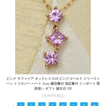
ピンク サファイア ネックレス K18 ピンクゴールド スリースト
ーン トリロジー ハート 2way 鑑別書付 保証書付 インポート 普
段使い ギフト 誕生石 9月
128,000円(税込)
<
1
2
3
4
5
6
7
8
9