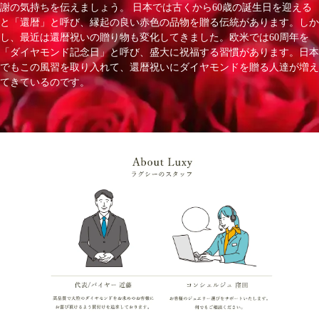
謝の気持ちを伝えましょう。 日本では古くから60歳の誕生日を迎える
と「還暦」と呼び、縁起の良い赤色の品物を贈る伝統があります。しか
し、最近は還暦祝いの贈り物も変化してきました。欧米では60周年を
「ダイヤモンド記念日」と呼び、盛大に祝福する習慣があります。日本
でもこの風習を取り入れて、還暦祝いにダイヤモンドを贈る人達が増え
てきているのです。