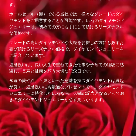
す。
ホールセール（卸）である当社では、様々なグレードのダイ
ヤモンドをご用意することが可能です。Luxyのダイヤモンド
ジュエリーは、初めての方にも手にして頂けるリーズナブル
な価格です。
グレードの高いダイヤモンドや大粒をお探しの方にも必ずお
喜び頂けるリーズナブル価格で、ダイヤモンドジュエリーを
ご紹介しています。
還暦祝いは、長い人生で重ねてきた仕事や子育ての経験に感
謝し、長寿と健康を願う大切な記念日です。
永遠の愛や絆、不屈といった意味を持つダイヤモンドは縁起
が良く、還暦祝いにも最適なプレゼントです。ダイヤモンド
ジュエリーに特化したLuxyなら、60歳の記念となるとってお
きのダイヤモンドジュエリーが必ず見つかります。