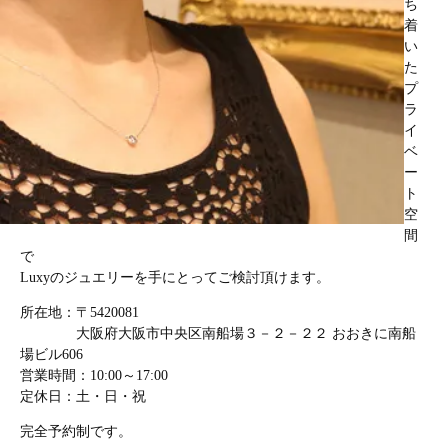
ち
着
い
た
プ
ラ
イ
ベ
ー
ト
空
間
で
Luxyのジュエリーを手にとってご検討頂けます。
所在地：〒5420081
大阪府大阪市中央区南船場３－２－２２ おおきに南船
場ビル606
営業時間：10:00～17:00
定休日：土・日・祝
完全予約制です。