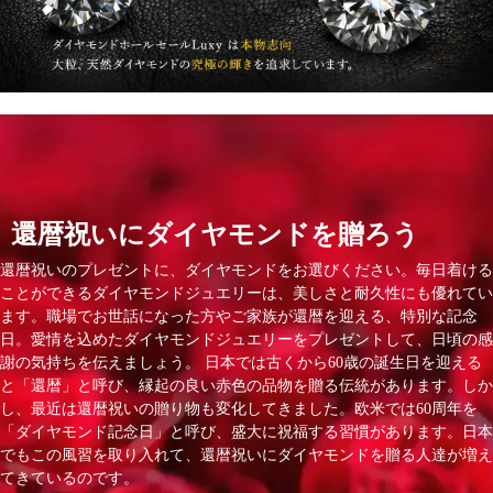
還暦祝いにダイヤモンドを贈ろう
還暦祝いのプレゼントに、ダイヤモンドをお選びください。毎日着ける
ことができるダイヤモンドジュエリーは、美しさと耐久性にも優れてい
ます。職場でお世話になった方やご家族が還暦を迎える、特別な記念
日。愛情を込めたダイヤモンドジュエリーをプレゼントして、日頃の感
謝の気持ちを伝えましょう。 日本では古くから60歳の誕生日を迎える
と「還暦」と呼び、縁起の良い赤色の品物を贈る伝統があります。しか
し、最近は還暦祝いの贈り物も変化してきました。欧米では60周年を
「ダイヤモンド記念日」と呼び、盛大に祝福する習慣があります。日本
でもこの風習を取り入れて、還暦祝いにダイヤモンドを贈る人達が増え
てきているのです。