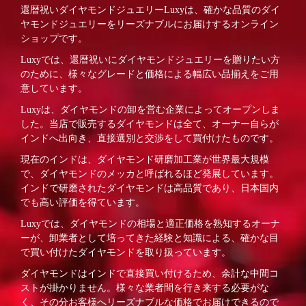
還暦祝いダイヤモンドジュエリーLuxyは、確かな品質のダイ
ヤモンドジュエリーをリーズナブルにお届けするオンライン
ショップです。
Luxyでは、還暦祝いにダイヤモンドジュエリーを贈りたい方
のために、様々なグレードと価格による幅広い品揃えをご用
意しています。
Luxyは、ダイヤモンドの卸を営む企業によってオープンしま
した。当店で販売するダイヤモンドは全て、オーナー自らが
インドへ出向き、直接選別と交渉をして買付けたものです。
現在のインドは、ダイヤモンド研磨加工業が世界最大規模
で、ダイヤモンドのメッカと呼ばれるほど発展しています。
インドで研磨されたダイヤモンドは高品質であり、日本国内
でも高い評価を得ています。
Luxyでは、ダイヤモンドの相場と適正価格を熟知するオーナ
ーが、卸業者として培ってきた経験と知識による、確かな目
で買い付けたダイヤモンドを取り扱っています。
ダイヤモンドはインドで直接買い付けるため、余計な中間コ
ストが掛かりません。様々な業者間を行き来する必要がな
く、その分お客様へリーズナブルな価格でお届けできるので