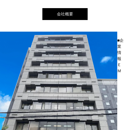
会社概要
■企
業
情
報
Ｅ
Ｍ