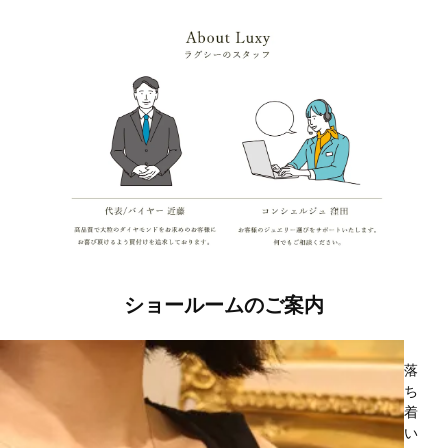
ショールームのご案内
落
ち
着
い