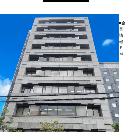
■企
業
情
報
Ｅ
Ｍ