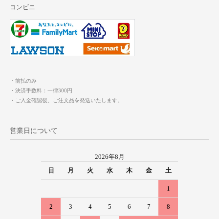
コンビニ
・前払のみ
・決済手数料：一律300円
・ご入金確認後、ご注文品を発送いたします。
営業日について
2026年8月
日
月
火
水
木
金
土
1
2
3
4
5
6
7
8