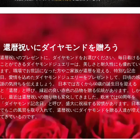
還暦祝いにダイヤモンドを贈ろう
還暦祝いのプレゼントに、ダイヤモンドをお選びください。毎日着ける
ことができるダイヤモンドジュエリーは、美しさと耐久性にも優れてい
ます。職場でお世話になった方やご家族が還暦を迎える、特別な記念
日。愛情を込めたダイヤモンドジュエリーをプレゼントして、日頃の感
謝の気持ちを伝えましょう。 日本では古くから60歳の誕生日を迎える
と「還暦」と呼び、縁起の良い赤色の品物を贈る伝統があります。しか
し、最近は還暦祝いの贈り物も変化してきました。欧米では60周年を
「ダイヤモンド記念日」と呼び、盛大に祝福する習慣があります。日本
でもこの風習を取り入れて、還暦祝いにダイヤモンドを贈る人達が増え
てきているのです。