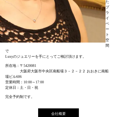
た
プ
ラ
イ
ベ
ー
ト
空
間
で
Luxyのジュエリーを手にとってご検討頂けます。
所在地：〒5420081
大阪府大阪市中央区南船場３－２－２２ おおきに南船
場ビル606
営業時間：10:00～17:00
定休日：土・日・祝
完全予約制です。
会社概要