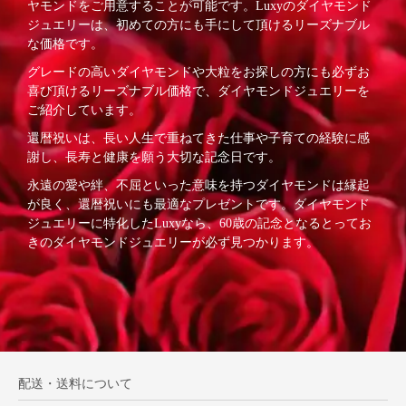
ヤモンドをご用意することが可能です。Luxyのダイヤモンド
ジュエリーは、初めての方にも手にして頂けるリーズナブル
な価格です。
グレードの高いダイヤモンドや大粒をお探しの方にも必ずお
喜び頂けるリーズナブル価格で、ダイヤモンドジュエリーを
ご紹介しています。
還暦祝いは、長い人生で重ねてきた仕事や子育ての経験に感
謝し、長寿と健康を願う大切な記念日です。
永遠の愛や絆、不屈といった意味を持つダイヤモンドは縁起
が良く、還暦祝いにも最適なプレゼントです。ダイヤモンド
ジュエリーに特化したLuxyなら、60歳の記念となるとってお
きのダイヤモンドジュエリーが必ず見つかります。
配送・送料について