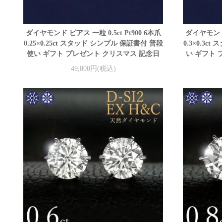
ダイヤモンド ピアス 一粒 0.5ct Pt900 6本爪
ダイヤモンド 
0.25×0.25ct スタッド シンプル 保証書付 普段
0.3×0.3
使い ギフト プレゼント クリスマス 記念日
い ギフト 
49,800円(税込)