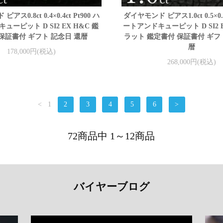
アス0.8ct 0.4×0.4ct Pt900 ハ
ダイヤモンド ピアス1.0ct 0.5×0.5c
ューピット D SI2 EX H&C 鑑
ートアンドキューピット D SI2 E
保証書付 ギフト 記念日 還暦
ラット 鑑定書付 保証書付 ギフ
暦
178,000円(税込)
268,000円(税込)
<
1
2
3
4
5
6
>
72商品中 1～12商品
バイヤーブログ