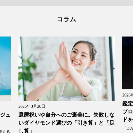
コラム
2026
鑑定
2026年3月20日
プロ
還暦祝いや自分へのご褒美に。失敗しな
「ジュ
ドを
いダイヤモンド選びの「引き算」と「足
「D
し算」
増える