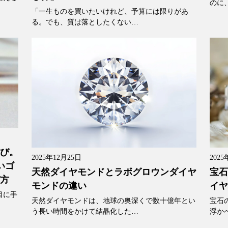
のに
「一生ものを買いたいけれど、予算には限りがあ
る。でも、質は落としたくない…
選び。
2025年12月25日
2025
いゴ
天然ダイヤモンドとラボグロウンダイヤ
宝石
び方
モンドの違い
イヤ
目に手
天然ダイヤモンドは、地球の奥深くで数十億年とい
宝石
う長い時間をかけて結晶化した…
浮か