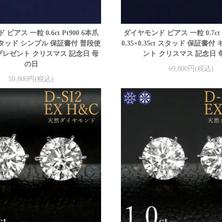
ピアス 一粒 0.6ct Pt900 6本爪
ダイヤモンド ピアス 一粒 0.7ct P
ct スタッド シンプル 保証書付 普段使
0.35×0.35ct スタッド 保証書
プレゼント クリスマス 記念日 母
ント クリスマス 記念日 
の日
69,800円(税込)
59,800円(税込)