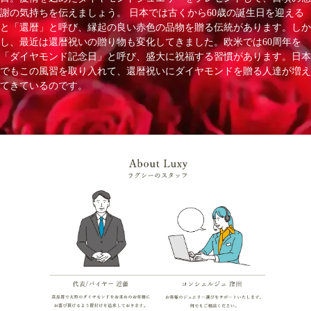
謝の気持ちを伝えましょう。 日本では古くから60歳の誕生日を迎える
と「還暦」と呼び、縁起の良い赤色の品物を贈る伝統があります。しか
し、最近は還暦祝いの贈り物も変化してきました。欧米では60周年を
「ダイヤモンド記念日」と呼び、盛大に祝福する習慣があります。日本
でもこの風習を取り入れて、還暦祝いにダイヤモンドを贈る人達が増え
てきているのです。