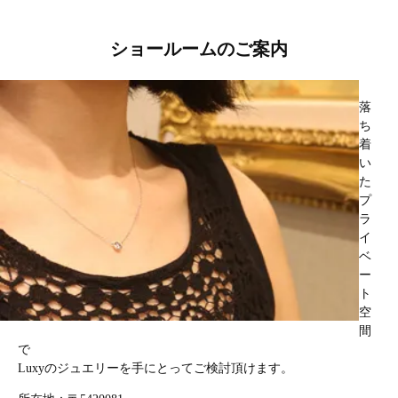
ショールームのご案内
落
ち
着
い
た
プ
ラ
イ
ベ
ー
ト
空
間
で
Luxyのジュエリーを手にとってご検討頂けます。