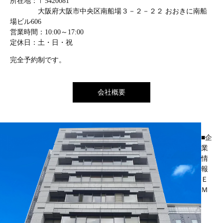
所在地：〒5420081
大阪府大阪市中央区南船場３－２－２２ おおきに南船
場ビル606
営業時間：10:00～17:00
定休日：土・日・祝
完全予約制です。
会社概要
■企
業
情
報
Ｅ
Ｍ