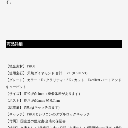
す。
商品詳細
【地金素材】 Pt900
【使用宝石】 天然ダイヤモンド 合計 1.0ct（0.5×0.5ct）
【グレード】 カラー：D / クラリティ：SI2 / カット：Excellent ハートアンド
キューピット
【サイズ】 直径 約5.1mm（※個体差があります）
【ポスト】 長さ 約10mm / 径 0.7mm
【総重量】 約0.7g(キャッチ含まず)
【キャッチ】 Pt900とシリコンのダブルロックキャッチ
【付属】 国宝連の鑑定書/当店の保証書