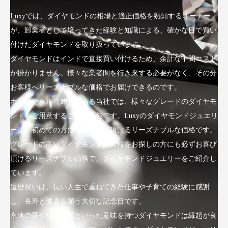
Luxyでは、ダイヤモンドの相場と適正価格を熟知するオーナー
が、卸業者として培ってきた経験と知識による、確かな目で買い
付けたダイヤモンドを取り扱っています。
ダイヤモンドはインドで直接買い付けるため、余計な中間コスト
が掛かりません。様々な業者間を行き来する必要がなく、その分
お客様へリーズナブルな価格でお届けできるのです。
ホールセール（卸）である当社では、様々なグレードのダイヤモ
ンドをご用意することが可能です。Luxyのダイヤモンドジュエリ
ーは、初めての方にも手にして頂けるリーズナブルな価格です。
グレードの高いダイヤモンドや大粒をお探しの方にも必ずお喜び
頂けるリーズナブル価格で、ダイヤモンドジュエリーをご紹介し
ています。
還暦祝いは、長い人生で重ねてきた仕事や子育ての経験に感謝
し、長寿と健康を願う大切な記念日です。
永遠の愛や絆、不屈といった意味を持つダイヤモンドは縁起が良