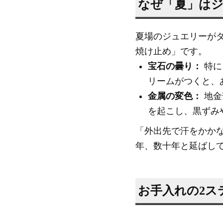
なぜ「夏」は
夏場のジュエリーが
焼け止め」です。
宝石の曇り：
特に
リームがつくと、
金属の変色：
地金
を起こし、黒ずみ
「外出先で汗をかか
年、数十年と延ばし
お手入れの2ス