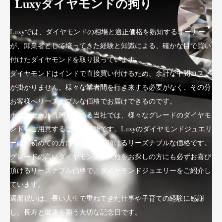
Luxyダイヤモンドの拘り
Luxyでは、ダイヤモンドの相場と適正価格を熟知するオーナー
が、卸業者として培ってきた経験と知識による、確かな目で買い
付けたダイヤモンドを取り扱っています。
ダイヤモンドはインドで直接買い付けるため、余計な中間コスト
が掛かりません。様々な業者間を行き来する必要がなく、その分
お客様へリーズナブルな価格でお届けできるのです。
ホールセール（卸）である当社では、様々なグレードのダイヤモ
ンドをご用意することが可能です。Luxyのダイヤモンドジュエリ
ーは、初めての方にも手にして頂けるリーズナブルな価格です。
グレードの高いダイヤモンドや大粒をお探しの方にも必ずお喜び
頂けるリーズナブル価格で、ダイヤモンドジュエリーをご紹介し
ています。
還暦祝いは、長い人生で重ねてきた仕事や子育ての経験に感謝
し、長寿と健康を願う大切な記念日です。