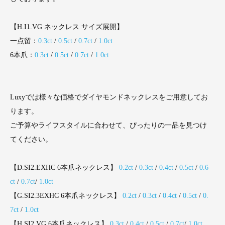
【H.I1.VG ネックレス サイズ展開】
一点留：
0.3ct
/
0.5ct
/
0.7ct
/
1.0ct
6本爪：
0.3ct
/
0.5ct
/
0.7ct
/
1.0ct
Luxyでは様々な価格でダイヤモンドネックレスをご用意してお
ります。
ご予算やライフスタイルに合わせて、ぴったりの一品を見つけ
てください。
【D.SI2.EXHC 6本爪ネックレス】
0.2ct
/
0.3ct
/
0.4ct
/
0.5ct
/
0.6
ct
/
0.7ct
/
1.0ct
【G.SI2.3EXHC 6本爪ネックレス】
0.2ct
/
0.3ct
/
0.4ct
/
0.5ct
/
0.
7ct
/
1.0ct
【H.SI2.VG 6本爪ネックレス】
0.3ct
/
0.4ct
/
0.5ct
/
0.7ct
/
1.0ct