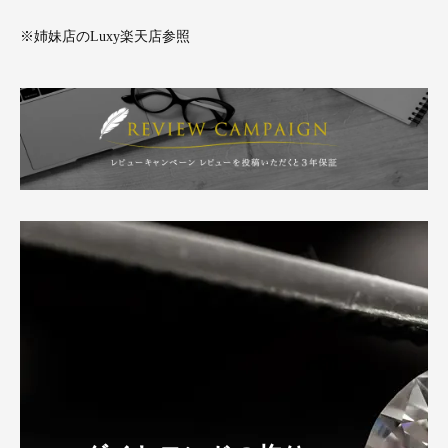
※姉妹店のLuxy楽天店参照