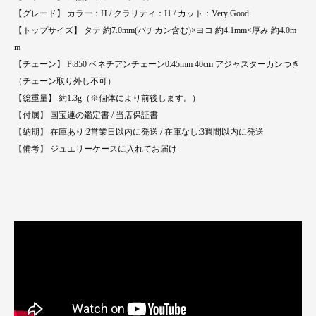
【グレード】 カラー：H / クラリティ：I1 / カット：Very Good
【トップサイズ】 タテ 約7.0mm(バチカン含む)×ヨコ 約4.1mm×厚み 約4.0m
m
【チェーン】 Pt850 ベネチアンチェーン0.45mm 40cm アジャスターカンつき
（チェーン取り外し不可）
【総重量】 約1.3g（※個体により前後します。）
【付属】 国宝連の鑑定書 / 当店保証書
【納期】 在庫あり:2営業日以内に発送 / 在庫なし:3週間以内に発送
【備考】 ジュエリーケースに入れてお届け