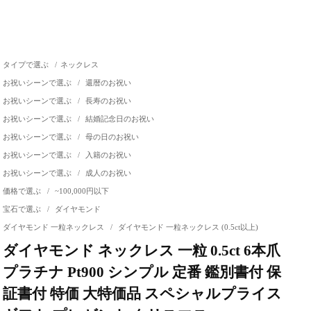
タイプで選ぶ
/
ネックレス
お祝いシーンで選ぶ
/
還暦のお祝い
お祝いシーンで選ぶ
/
長寿のお祝い
お祝いシーンで選ぶ
/
結婚記念日のお祝い
お祝いシーンで選ぶ
/
母の日のお祝い
お祝いシーンで選ぶ
/
入籍のお祝い
お祝いシーンで選ぶ
/
成人のお祝い
価格で選ぶ
/
~100,000円以下
宝石で選ぶ
/
ダイヤモンド
ダイヤモンド 一粒ネックレス
/
ダイヤモンド 一粒ネックレス (0.5ct以上)
ダイヤモンド ネックレス 一粒 0.5ct 6本爪
プラチナ Pt900 シンプル 定番 鑑別書付 保
証書付 特価 大特価品 スペシャルプライス