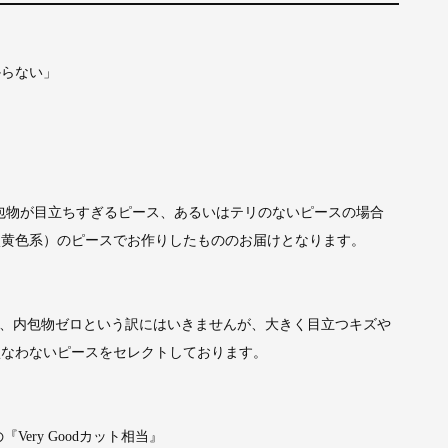
からない」
包物が目立ちすぎるピース、あるいはテリのないピースの場合
淡黄色系）のピースでお作りしたもののお届けとなります。
で、内包物ゼロという訳にはいきませんが、大きく目立つキズや
損なわないピースをセレクトしております。
ery Goodカット相当』