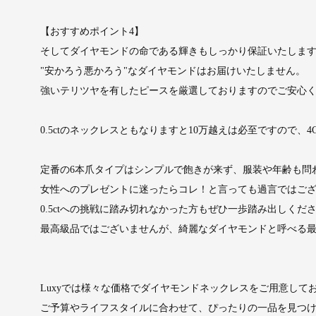
【おすすめポイント4】
そしてダイヤモンドの命である輝きもしっかり保証いたしま
"安かろう悪かろう"なダイヤモンドはお届けいたしません。
強いテリツヤを有したピースを厳選しておりますのでご安心
0.5ctのネックレスともなりますと10万越えは必至ですので
定番の6本爪タイプはシンプルで飽きが来ず、服装や年齢も問
女性へのプレゼントに迷ったらコレ！と言っても過言ではご
0.5ctへの挑戦に踏み切れなかった方もぜひ一歩踏み出しくだ
最高級品ではございませんが、綺麗なダイヤモンドと呼べる
Luxyでは様々な価格でダイヤモンドネックレスをご用意して
ご予算やライフスタイルに合わせて、ぴったりの一品を見つ