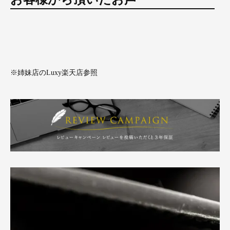
※姉妹店のLuxy楽天店参照