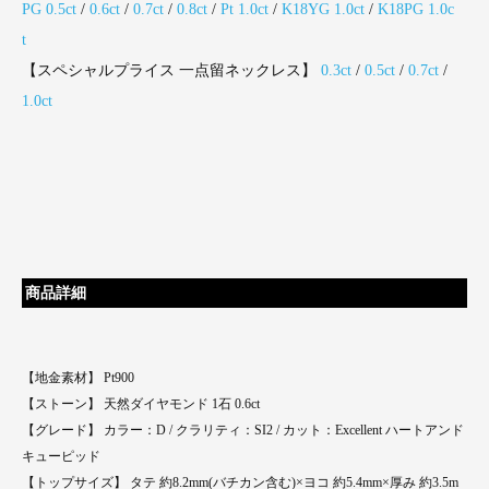
PG 0.5ct
/
0.6ct
/
0.7ct
/
0.8ct
/
Pt 1.0ct
/
K18YG 1.0ct
/
K18PG 1.0c
t
【スペシャルプライス 一点留ネックレス】
0.3ct
/
0.5ct
/
0.7ct
/
1.0ct
商品詳細
【地金素材】 Pt900
【ストーン】 天然ダイヤモンド 1石 0.6ct
【グレード】 カラー：D / クラリティ：SI2 / カット：Excellent ハートアンド
キューピッド
【トップサイズ】 タテ 約8.2mm(バチカン含む)×ヨコ 約5.4mm×厚み 約3.5m