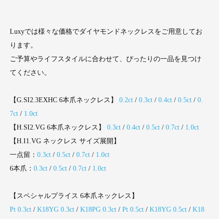
Luxyでは様々な価格でダイヤモンドネックレスをご用意してお
ります。
ご予算やライフスタイルに合わせて、ぴったりの一品を見つけ
てください。
【G.SI2.3EXHC 6本爪ネックレス】
0.2ct
/
0.3ct
/
0.4ct
/
0.5ct
/
0.
7ct
/
1.0ct
【H.SI2.VG 6本爪ネックレス】
0.3ct
/
0.4ct
/
0.5ct
/
0.7ct
/
1.0ct
【H.I1.VG ネックレス サイズ展開】
一点留：
0.3ct
/
0.5ct
/
0.7ct
/
1.0ct
6本爪：
0.3ct
/
0.5ct
/
0.7ct
/
1.0ct
【スペシャルプライス 6本爪ネックレス】
Pt 0.3ct
/
K18YG 0.3ct
/
K18PG 0.3ct
/
Pt 0.5ct
/
K18YG 0.5ct
/
K18