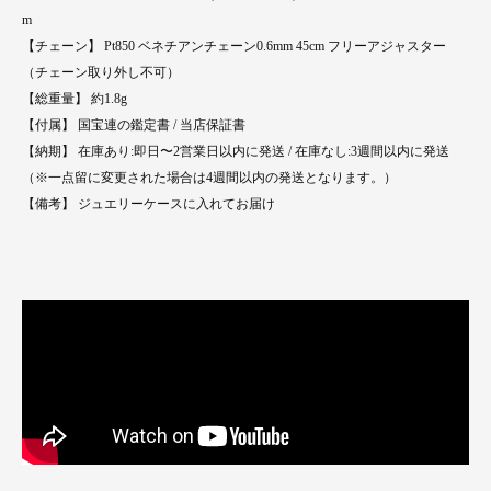
m
【チェーン】 Pt850 ベネチアンチェーン0.6mm 45cm フリーアジャスター
（チェーン取り外し不可）
【総重量】 約1.8g
【付属】 国宝連の鑑定書 / 当店保証書
【納期】 在庫あり:即日〜2営業日以内に発送 / 在庫なし:3週間以内に発送
（※一点留に変更された場合は4週間以内の発送となります。）
【備考】 ジュエリーケースに入れてお届け