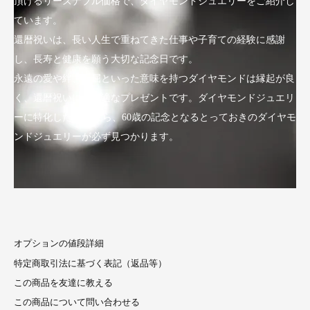
頂けるリーズナブル価格で、ダイヤモンドジュエリーをご紹介し
ています。
還暦祝いは、長い人生で重ねてきた仕事や子育ての経験に感謝
し、長寿と健康を願う大切な記念日です。
永遠の愛や絆、不屈といった意味を持つダイヤモンドは縁起が良
く、還暦祝いにも最適なプレゼントです。ダイヤモンドジュエリ
ーに特化したLuxyなら、60歳の記念となるとっておきのダイヤモ
ンドジュエリーが必ず見つかります。
オプションの値段詳細
特定商取引法に基づく表記（返品等）
この商品を友達に教える
この商品について問い合わせる