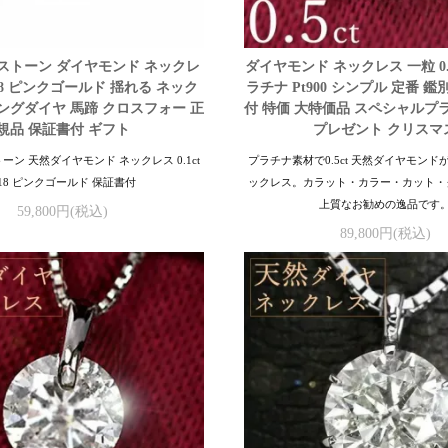
ストーン ダイヤモンド ネックレ
ダイヤモンド ネックレス 一粒 0.5
 K18 ピンクゴールド 揺れる ネック
ラチナ Pt900 シンプル 定番 
ングダイヤ 馬蹄 クロスフォー 正
付 特価 大特価品 スペシャルプ
規品 保証書付 ギフト
プレゼント クリスマ
ン 天然ダイヤモンド ネックレス 0.1ct
プラチナ素材で0.5ct 天然ダイヤモンド
18 ピンクゴールド 保証書付
ックレス。カラット・カラー・カット・
上質なお勧めの逸品です
59,800円(税込)
89,800円(税込)