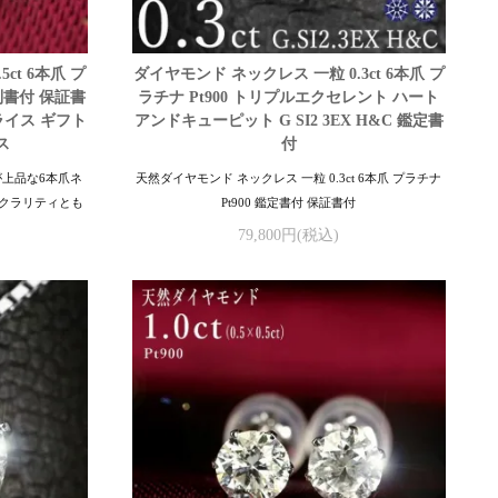
ct 6本爪 プ
ダイヤモンド ネックレス 一粒 0.3ct 6本爪 プ
鑑別書付 保証書
ラチナ Pt900 トリプルエクセレント ハート
ライス ギフト
アンドキューピット G SI2 3EX H&C 鑑定書
ス
付
が上品な6本爪ネ
天然ダイヤモンド ネックレス 一粒 0.3ct 6本爪 プラチナ
クラリティとも
Pt900 鑑定書付 保証書付
。
79,800円(税込)