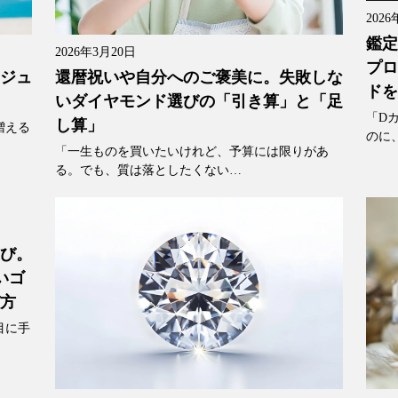
2026
鑑定
2026年3月20日
プロ
還暦祝いや自分へのご褒美に。失敗しな
「ジュ
ドを
いダイヤモンド選びの「引き算」と「足
「D
し算」
増える
のに
「一生ものを買いたいけれど、予算には限りがあ
る。でも、質は落としたくない…
選び。
いゴ
び方
目に手