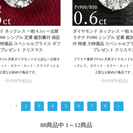
 ネックレス 一粒 0.5ct 一点留
ダイヤモンド ネックレス 一粒 0.6
900 シンプル 定番 鑑別書付 保証
ラチナ Pt900 シンプル 定番 
大特価品 スペシャルプライス ギフ
付 特価 大特価品 スペシャルプ
 プレゼント クリスマス
プレゼント クリスマ
0.5ct 天然ダイヤモンドが上品な一点留ネ
プラチナ素材で0.6ct 天然ダイヤモンド
ラット・カラー・カット・クラリティとも
ックレス。カラット・カラー・カット・
上質なお勧めの逸品です。
上質なお勧めの逸品です
99,800円(税込)
99,800円(税込)
<
1
2
3
4
5
6
7
8
>
88商品中 1～12商品