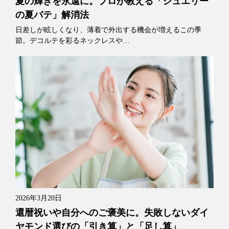
夏の輝きを永遠に。プロが教える「ジュエリー
の夏バテ」解消法
日差しが眩しくなり、薄着で外出する機会が増えるこの季
節。デコルテを彩るネックレスや…
2026年3月20日
還暦祝いや自分へのご褒美に。失敗しないダイ
ヤモンド選びの「引き算」と「足し算」