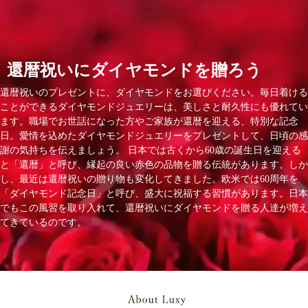
還暦祝いにダイヤモンドを贈ろう
還暦祝いのプレゼントに、ダイヤモンドをお選びください。毎日着ける
ことができるダイヤモンドジュエリーは、美しさと耐久性にも優れてい
ます。職場でお世話になった方やご家族が還暦を迎える、特別な記念
日。愛情を込めたダイヤモンドジュエリーをプレゼントして、日頃の感
謝の気持ちを伝えましょう。 日本では古くから60歳の誕生日を迎える
と「還暦」と呼び、縁起の良い赤色の品物を贈る伝統があります。しか
し、最近は還暦祝いの贈り物も変化してきました。欧米では60周年を
「ダイヤモンド記念日」と呼び、盛大に祝福する習慣があります。日本
でもこの風習を取り入れて、還暦祝いにダイヤモンドを贈る人達が増え
てきているのです。