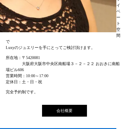
イ
ベ
ー
ト
空
間
で
Luxyのジュエリーを手にとってご検討頂けます。
所在地：〒5420081
大阪府大阪市中央区南船場３－２－２２ おおきに南船
場ビル606
営業時間：10:00～17:00
定休日：土・日・祝
完全予約制です。
会社概要