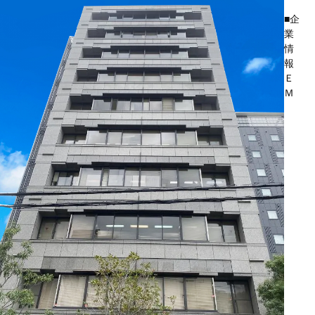
■企
業
情
報
Ｅ
Ｍ