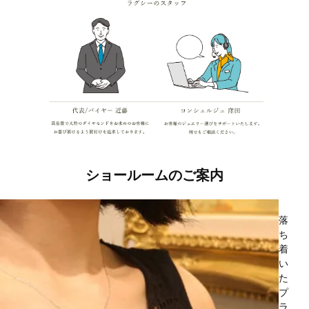
ショールームのご案内
落
ち
着
い
た
プ
ラ