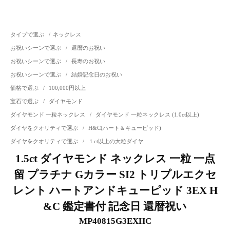
タイプで選ぶ
/
ネックレス
お祝いシーンで選ぶ
/
還暦のお祝い
お祝いシーンで選ぶ
/
長寿のお祝い
お祝いシーンで選ぶ
/
結婚記念日のお祝い
価格で選ぶ
/
100,000円以上
宝石で選ぶ
/
ダイヤモンド
ダイヤモンド 一粒ネックレス
/
ダイヤモンド 一粒ネックレス (1.0ct以上)
ダイヤをクオリティで選ぶ
/
H&C(ハート＆キューピッド)
ダイヤをクオリティで選ぶ
/
１ct以上の大粒ダイヤ
1.5ct ダイヤモンド ネックレス 一粒 一点
留 プラチナ Gカラー SI2 トリプルエクセ
レント ハートアンドキューピッド 3EX H
&C 鑑定書付 記念日 還暦祝い
MP40815G3EXHC