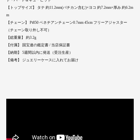
ト・ハート＆キューピッド
【トップサイズ】 タテ 約11.2mm(バチカン含む)×ヨコ 約7.2mm×厚み 約6.2m
m
【チェーン】 Pt850 ベネチアンチェーン0.7mm 45cm フリーアジャスター
（チェーン取り外し不可）
【総重量】 約3.2g
【付属】 国宝連の鑑定書 / 当店保証書
【納期】 5週間以内に発送（受注生産）
【備考】 ジュエリーケースに入れてお届け