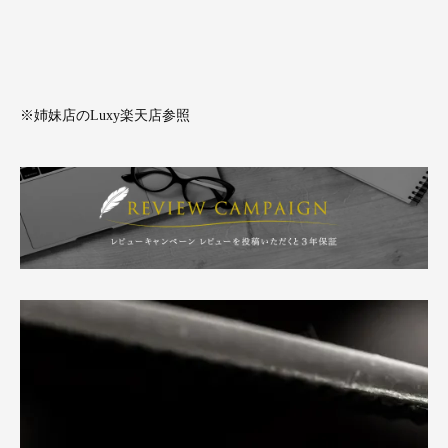
※姉妹店のLuxy楽天店参照