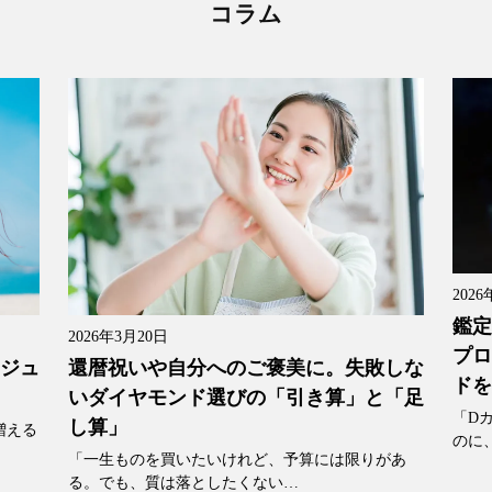
コラム
2026
鑑定
2026年3月20日
プロ
還暦祝いや自分へのご褒美に。失敗しな
「ジュ
ドを
いダイヤモンド選びの「引き算」と「足
「D
し算」
増える
のに
「一生ものを買いたいけれど、予算には限りがあ
る。でも、質は落としたくない…