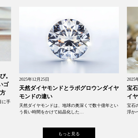
選び。
2025年12月25日
2025
いゴ
天然ダイヤモンドとラボグロウンダイヤ
宝石
び方
モンドの違い
イヤ
目に手
天然ダイヤモンドは、地球の奥深くで数十億年とい
宝石
う長い時間をかけて結晶化した…
浮か
もっと見る