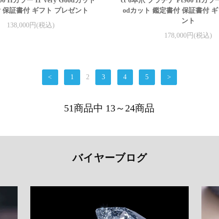
00 Hカラー I1 Very Goodカット
ct 6本爪 プラチナ Pt900 Hカラー I
 保証書付 ギフト プレゼント
odカット 鑑定書付 保証書付 
ント
138,000円(税込)
178,000円(税込)
<
1
2
3
4
5
>
51商品中 13～24商品
バイヤーブログ