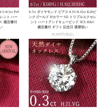
0.5ct Pt9
0.7ct ダイヤモンド ピアス 0.35×0.35ct K18ピ
セレント ハー
ンクゴールド Hカラー SI2 トリプルエクセレ
&C 鑑定書付
ント ハートアンドキューピッド 3EX H&C
い
鑑定書付 ギフト 記念日 還暦祝い
98,800円(税込)