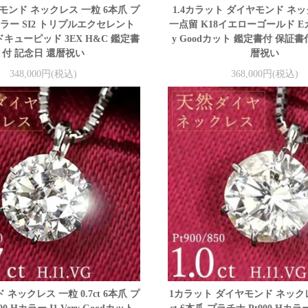
イヤモンド ネックレス 一粒 6本爪 プ
1.4カラット ダイヤモンド ネ
ラー SI2 トリプルエクセレント
一点留 K18イエローゴールド Eカラ
キューピッド 3EX H&C 鑑定書
y Goodカット 鑑定書付 保証書
付 記念日 還暦祝い
暦祝い
348,000円(税込)
368,000円(税込)
ネックレス 一粒 0.7ct 6本爪 プ
1カラット ダイヤモンド ネックレス