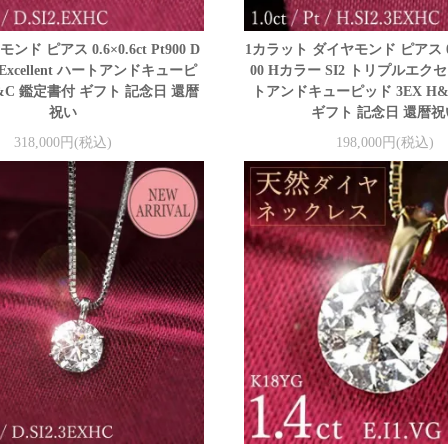
モンド ピアス 0.6×0.6ct Pt900 D
1カラット ダイヤモンド ピアス 0.5×
 Excellent ハートアンドキューピ
00 Hカラー SI2 トリプルエク
H&C 鑑定書付 ギフト 記念日 還暦
トアンドキューピッド 3EX H
祝い
ギフト 記念日 還暦祝
318,000円(税込)
198,000円(税込)