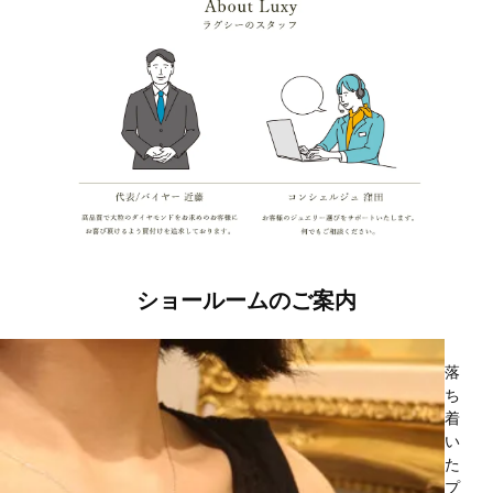
ショールームのご案内
落
ち
着
い
た
プ