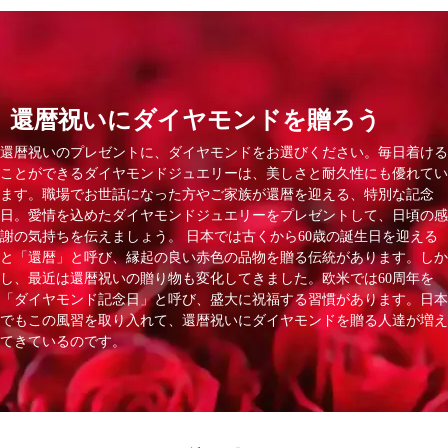
還暦祝いにダイヤモンドを贈ろう
還暦祝いのプレゼントに、ダイヤモンドをお選びください。毎日着ける
ことができるダイヤモンドジュエリーは、美しさと耐久性にも優れてい
ます。職場でお世話になった方やご家族が還暦を迎える、特別な記念
日。愛情を込めたダイヤモンドジュエリーをプレゼントして、日頃の感
謝の気持ちを伝えましょう。 日本では古くから60歳の誕生日を迎える
と「還暦」と呼び、縁起の良い赤色の品物を贈る伝統があります。しか
し、最近は還暦祝いの贈り物も変化してきました。欧米では60周年を
「ダイヤモンド記念日」と呼び、盛大に祝福する習慣があります。日本
でもこの風習を取り入れて、還暦祝いにダイヤモンドを贈る人達が増え
てきているのです。