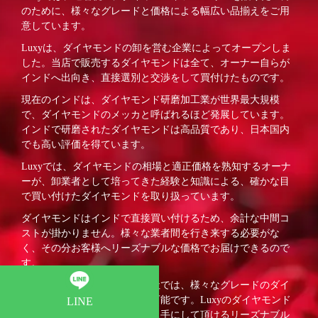
のために、様々なグレードと価格による幅広い品揃えをご用
意しています。
Luxyは、ダイヤモンドの卸を営む企業によってオープンしま
した。当店で販売するダイヤモンドは全て、オーナー自らが
インドへ出向き、直接選別と交渉をして買付けたものです。
現在のインドは、ダイヤモンド研磨加工業が世界最大規模
で、ダイヤモンドのメッカと呼ばれるほど発展しています。
インドで研磨されたダイヤモンドは高品質であり、日本国内
でも高い評価を得ています。
Luxyでは、ダイヤモンドの相場と適正価格を熟知するオーナ
ーが、卸業者として培ってきた経験と知識による、確かな目
で買い付けたダイヤモンドを取り扱っています。
ダイヤモンドはインドで直接買い付けるため、余計な中間コ
ストが掛かりません。様々な業者間を行き来する必要がな
く、その分お客様へリーズナブルな価格でお届けできるので
す。
ホールセール（卸）である当社では、様々なグレードのダイ
ヤモンドをご用意することが可能です。Luxyのダイヤモンド
LINE
ジュエリーは、初めての方にも手にして頂けるリーズナブル