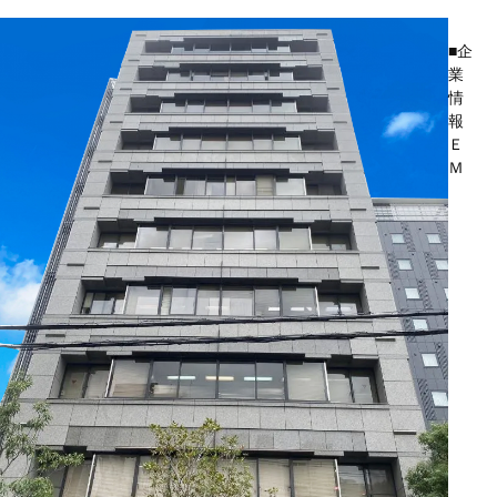
■企
業
情
報
Ｅ
Ｍ