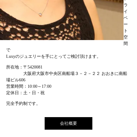
ラ
イ
ベ
ー
ト
空
間
で
Luxyのジュエリーを手にとってご検討頂けます。
所在地：〒5420081
大阪府大阪市中央区南船場３－２－２２ おおきに南船
場ビル606
営業時間：10:00～17:00
定休日：土・日・祝
完全予約制です。
会社概要