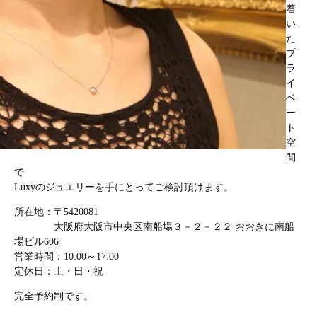
着
い
た
プ
ラ
イ
ベ
ー
ト
空
間
で
Luxyのジュエリーを手にとってご検討頂けます。
所在地：〒5420081
大阪府大阪市中央区南船場３－２－２２ おおきに南船
場ビル606
営業時間：10:00～17:00
定休日：土・日・祝
完全予約制です。