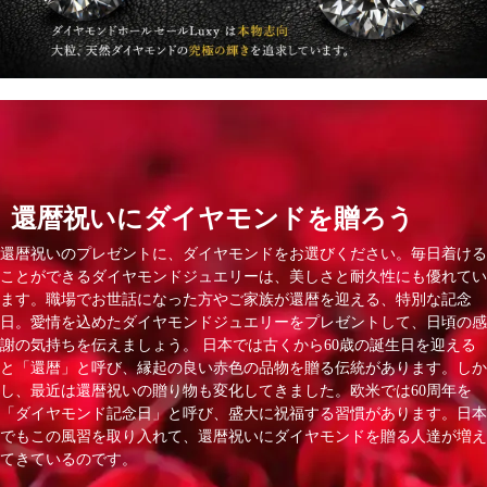
還暦祝いにダイヤモンドを贈ろう
還暦祝いのプレゼントに、ダイヤモンドをお選びください。毎日着ける
ことができるダイヤモンドジュエリーは、美しさと耐久性にも優れてい
ます。職場でお世話になった方やご家族が還暦を迎える、特別な記念
日。愛情を込めたダイヤモンドジュエリーをプレゼントして、日頃の感
謝の気持ちを伝えましょう。 日本では古くから60歳の誕生日を迎える
と「還暦」と呼び、縁起の良い赤色の品物を贈る伝統があります。しか
し、最近は還暦祝いの贈り物も変化してきました。欧米では60周年を
「ダイヤモンド記念日」と呼び、盛大に祝福する習慣があります。日本
でもこの風習を取り入れて、還暦祝いにダイヤモンドを贈る人達が増え
てきているのです。