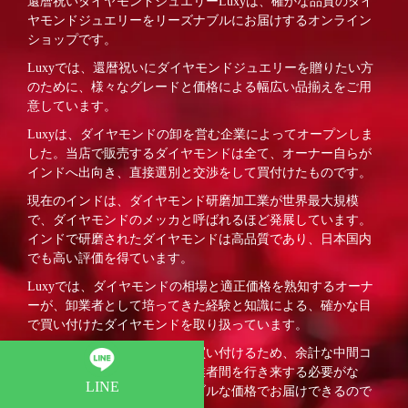
還暦祝いダイヤモンドジュエリーLuxyは、確かな品質のダイ
ヤモンドジュエリーをリーズナブルにお届けするオンライン
ショップです。
Luxyでは、還暦祝いにダイヤモンドジュエリーを贈りたい方
のために、様々なグレードと価格による幅広い品揃えをご用
意しています。
Luxyは、ダイヤモンドの卸を営む企業によってオープンしま
した。当店で販売するダイヤモンドは全て、オーナー自らが
インドへ出向き、直接選別と交渉をして買付けたものです。
現在のインドは、ダイヤモンド研磨加工業が世界最大規模
で、ダイヤモンドのメッカと呼ばれるほど発展しています。
インドで研磨されたダイヤモンドは高品質であり、日本国内
でも高い評価を得ています。
Luxyでは、ダイヤモンドの相場と適正価格を熟知するオーナ
ーが、卸業者として培ってきた経験と知識による、確かな目
で買い付けたダイヤモンドを取り扱っています。
ダイヤモンドはインドで直接買い付けるため、余計な中間コ
ストが掛かりません。様々な業者間を行き来する必要がな
LINE
く、その分お客様へリーズナブルな価格でお届けできるので