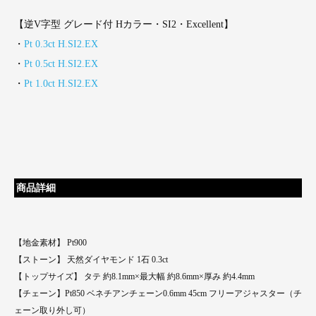
【逆V字型 グレード付 Hカラー・SI2・Excellent】
・
Pt 0.3ct H.SI2.EX
・
Pt 0.5ct H.SI2.EX
・
Pt 1.0ct H.SI2.EX
商品詳細
【地金素材】 Pt900
【ストーン】 天然ダイヤモンド 1石 0.3ct
【トップサイズ】 タテ 約8.1mm×最大幅 約8.6mm×厚み 約4.4mm
【チェーン】Pt850 ベネチアンチェーン0.6mm 45cm フリーアジャスター（チ
ェーン取り外し可）