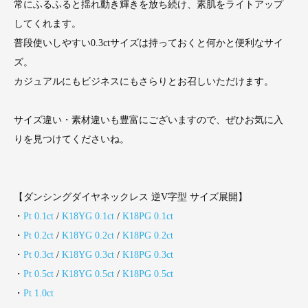
常にふるふると揺れ動き輝きを放ち続け、素肌をライトアップ
してくれます。
普段使いしやすい0.3ctサイズは持っておくと何かと便利なサイ
ズ。
カジュアルにもビジネスにもさらりとお召しいただけます。
サイズ違い・素材違いも豊富にございますので、ぜひお気に入
りを見つけてくださいね。
【ダンシングダイヤネックレス 逆V字型 サイズ展開】
・
Pt 0.1ct
/
K18YG 0.1ct
/
K18PG 0.1ct
・
Pt 0.2ct
/
K18YG 0.2ct
/
K18PG 0.2ct
・
Pt 0.3ct
/
K18YG 0.3ct
/
K18PG 0.3ct
・
Pt 0.5ct
/
K18YG 0.5ct
/
K18PG 0.5ct
・
Pt 1.0ct