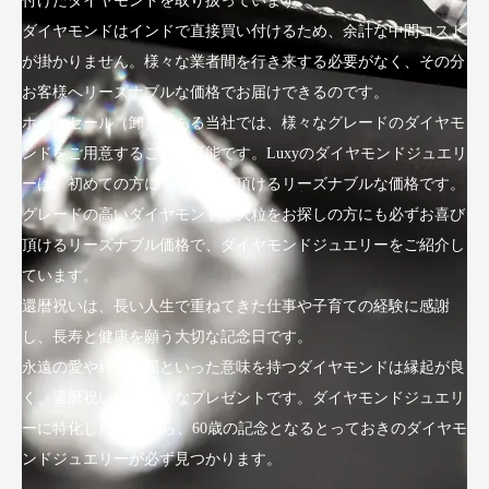
付けたダイヤモンドを取り扱っています。
ダイヤモンドはインドで直接買い付けるため、余計な中間コスト
が掛かりません。様々な業者間を行き来する必要がなく、その分
お客様へリーズナブルな価格でお届けできるのです。
ホールセール（卸）である当社では、様々なグレードのダイヤモ
ンドをご用意することが可能です。Luxyのダイヤモンドジュエリ
ーは、初めての方にも手にして頂けるリーズナブルな価格です。
グレードの高いダイヤモンドや大粒をお探しの方にも必ずお喜び
頂けるリーズナブル価格で、ダイヤモンドジュエリーをご紹介し
ています。
還暦祝いは、長い人生で重ねてきた仕事や子育ての経験に感謝
し、長寿と健康を願う大切な記念日です。
永遠の愛や絆、不屈といった意味を持つダイヤモンドは縁起が良
く、還暦祝いにも最適なプレゼントです。ダイヤモンドジュエリ
ーに特化したLuxyなら、60歳の記念となるとっておきのダイヤモ
ンドジュエリーが必ず見つかります。