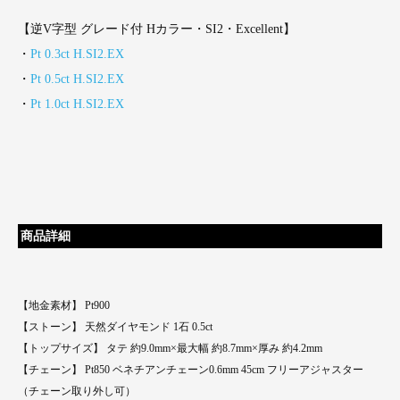
【逆V字型 グレード付 Hカラー・SI2・Excellent】
・
Pt 0.3ct H.SI2.EX
・
Pt 0.5ct H.SI2.EX
・
Pt 1.0ct H.SI2.EX
商品詳細
【地金素材】 Pt900
【ストーン】 天然ダイヤモンド 1石 0.5ct
【トップサイズ】 タテ 約9.0mm×最大幅 約8.7mm×厚み 約4.2mm
【チェーン】 Pt850 ベネチアンチェーン0.6mm 45cm フリーアジャスター
（チェーン取り外し可）