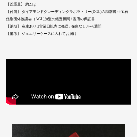
【総重量】 約2.1g
【付属】 ダイアモンドグレーディングラボラトリー(DGL)の鑑別書 ※宝石
鑑別団体協議会（AGL)加盟の鑑定機関 / 当店の保証書
【納期】 在庫あり:2営業日以内に発送 / 在庫なし:4～6週間
【備考】 ジュエリーケースに入れてお届け