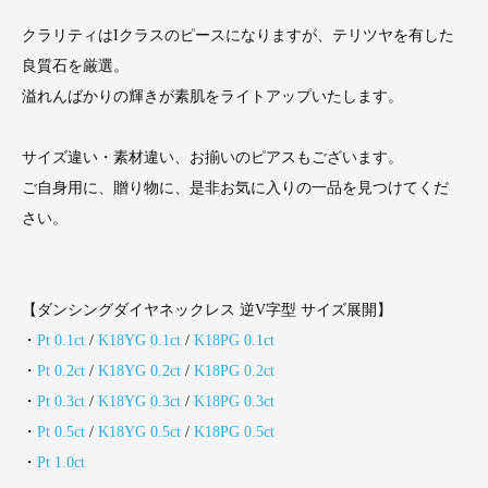
クラリティはIクラスのピースになりますが、テリツヤを有した
良質石を厳選。
溢れんばかりの輝きが素肌をライトアップいたします。
サイズ違い・素材違い、お揃いのピアスもございます。
ご自身用に、贈り物に、是非お気に入りの一品を見つけてくだ
さい。
【ダンシングダイヤネックレス 逆V字型 サイズ展開】
・
Pt 0.1ct
/
K18YG 0.1ct
/
K18PG 0.1ct
・
Pt 0.2ct
/
K18YG 0.2ct
/
K18PG 0.2ct
・
Pt 0.3ct
/
K18YG 0.3ct
/
K18PG 0.3ct
・
Pt 0.5ct
/
K18YG 0.5ct
/
K18PG 0.5ct
・
Pt 1.0ct