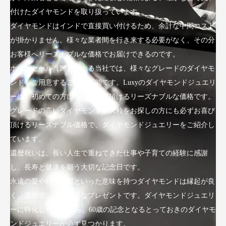
付けたダイヤモンドを取り扱っています。
ダイヤモンドはインドで直接買い付けるため、余計な中間コスト
が掛かりません。様々な業者間を行き来する必要がなく、その分
お客様へリーズナブルな価格でお届けできるのです。
ホールセール（卸）である当社では、様々なグレードのダイヤモ
ンドをご用意することが可能です。Luxyのダイヤモンドジュエリ
ーは、初めての方にも手にして頂けるリーズナブルな価格です。
グレードの高いダイヤモンドや大粒をお探しの方にも必ずお喜び
頂けるリーズナブル価格で、ダイヤモンドジュエリーをご紹介し
ています。
還暦祝いは、長い人生で重ねてきた仕事や子育ての経験に感謝
し、長寿と健康を願う大切な記念日です。
永遠の愛や絆、不屈といった意味を持つダイヤモンドは縁起が良
く、還暦祝いにも最適なプレゼントです。ダイヤモンドジュエリ
ーに特化したLuxyなら、60歳の記念となるとっておきのダイヤモ
ンドジュエリーが必ず見つかります。