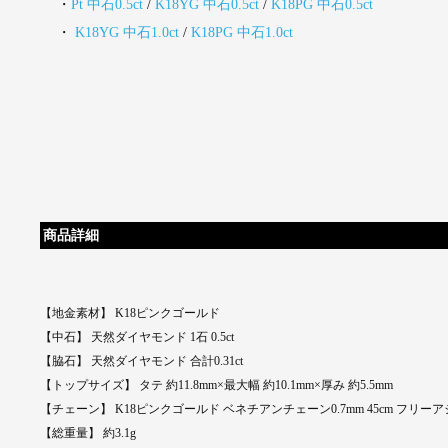
・
Pt 中石0.5ct
/
K18YG 中石0.5ct
/
K18PG 中石0.5ct
・
K18YG 中石1.0ct
/
K18PG 中石1.0ct
商品詳細
【地金素材】 K18ピンクゴールド
【中石】 天然ダイヤモンド 1石 0.5ct
【脇石】 天然ダイヤモンド 合計0.31ct
【トップサイズ】 タテ 約11.8mm×最大幅 約10.1mm×厚み 約5.5mm
【チェーン】 K18ピンクゴールド ベネチアンチェーン0.7mm 45cm フ
【総重量】 約3.1g