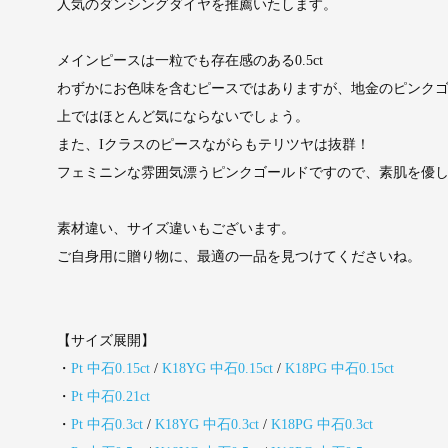
人気のダンシングダイヤを推薦いたします。
メインピースは一粒でも存在感のある0.5ct
わずかにお色味を含むピースではありますが、地金のピンク
上ではほとんど気にならないでしょう。
また、Iクラスのピースながらもテリツヤは抜群！
フェミニンな雰囲気漂うピンクゴールドですので、素肌を優
素材違い、サイズ違いもございます。
ご自身用に贈り物に、最適の一品を見つけてくださいね。
【サイズ展開】
・
Pt 中石0.15ct
/
K18YG 中石0.15ct
/
K18PG 中石0.15ct
・
Pt 中石0.21ct
・
Pt 中石0.3ct
/
K18YG 中石0.3ct
/
K18PG 中石0.3ct