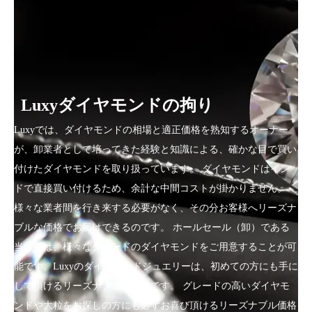
Luxyダイヤモンドの拘り
Luxyでは、ダイヤモンドの相場と適正価格を熟知するオーナー
が、卸業者として培ってきた経験と知識による、確かな目で買い
付けたダイヤモンドを取り扱っています。 ダイヤモンドはイン
ドで直接買い付けるため、余計な中間コストが掛かりません。
様々な業者間を行き来する必要がなく、その分お客様へリーズナ
ブルな価格でお届けできるのです。 ホールセール（卸）である
当社では、様々なグレードのダイヤモンドをご用意することが可
能です。Luxyのダイヤモンドジュエリーは、初めての方にも手に
して頂けるリーズナブルな価格です。 グレードの高いダイヤモ
ンドや大粒をお探しの方にも必ずお喜び頂けるリーズナブル価格