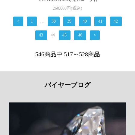
268,000円(税込)
<
1
...
38
39
40
41
42
43
44
45
46
>
546商品中 517～528商品
バイヤーブログ