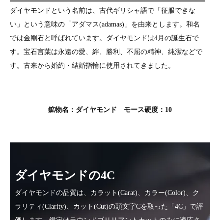
ダイヤモンドという名前は、古代ギリシャ語で「征服できな
い」という意味の「アダマス(adamas)」を由来とします。和名
では金剛石と呼ばれています。ダイヤモンドは4月の誕生石で
す。宝石言葉は永遠の愛、絆、勝利、不屈の精神、純潔などで
す。古来から婚約・結婚指輪に使用されてきました。
鉱物名：ダイヤモンド モース硬度：10
ダイヤモンドの4C
ダイヤモンドの品質は、カラット(Carat)、カラー(Color)、ク
ラリティ(Clarity)、カット(Cut)の頭文字Cを取った「4C」で評