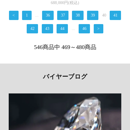
688,000円(税込)
<
1
...
36
37
38
39
40
41
42
43
44
...
46
>
546商品中 469～480商品
バイヤーブログ