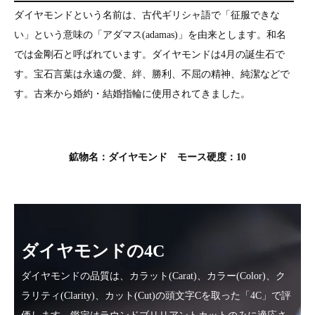
ダイヤモンドという名前は、古代ギリシャ語で「征服できな
い」という意味の「アダマス(adamas)」を由来とします。和名
では金剛石と呼ばれています。ダイヤモンドは4月の誕生石で
す。宝石言葉は永遠の愛、絆、勝利、不屈の精神、純潔などで
す。古来から婚約・結婚指輪に使用されてきました。
鉱物名：ダイヤモンド モース硬度：10
ダイヤモンドの4C
ダイヤモンドの品質は、カラット(Carat)、カラー(Color)、ク
ラリティ(Clarity)、カット(Cut)の頭文字Cを取った「4C」で評