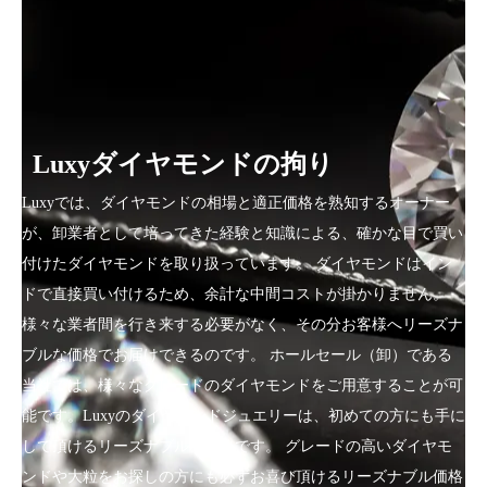
Luxyダイヤモンドの拘り
Luxyでは、ダイヤモンドの相場と適正価格を熟知するオーナー
が、卸業者として培ってきた経験と知識による、確かな目で買い
付けたダイヤモンドを取り扱っています。 ダイヤモンドはイン
ドで直接買い付けるため、余計な中間コストが掛かりません。
様々な業者間を行き来する必要がなく、その分お客様へリーズナ
ブルな価格でお届けできるのです。 ホールセール（卸）である
当社では、様々なグレードのダイヤモンドをご用意することが可
能です。Luxyのダイヤモンドジュエリーは、初めての方にも手に
して頂けるリーズナブルな価格です。 グレードの高いダイヤモ
ンドや大粒をお探しの方にも必ずお喜び頂けるリーズナブル価格