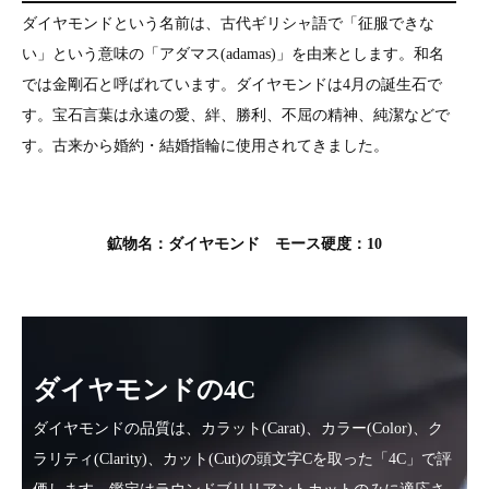
ダイヤモンドという名前は、古代ギリシャ語で「征服できな
い」という意味の「アダマス(adamas)」を由来とします。和名
では金剛石と呼ばれています。ダイヤモンドは4月の誕生石で
す。宝石言葉は永遠の愛、絆、勝利、不屈の精神、純潔などで
す。古来から婚約・結婚指輪に使用されてきました。
鉱物名：ダイヤモンド モース硬度：10
ダイヤモンドの4C
ダイヤモンドの品質は、カラット(Carat)、カラー(Color)、ク
ラリティ(Clarity)、カット(Cut)の頭文字Cを取った「4C」で評