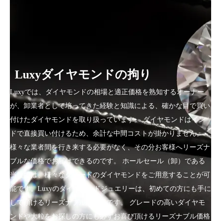
Luxyダイヤモンドの拘り
Luxyでは、ダイヤモンドの相場と適正価格を熟知するオーナー
が、卸業者として培ってきた経験と知識による、確かな目で買い
付けたダイヤモンドを取り扱っています。 ダイヤモンドはイン
ドで直接買い付けるため、余計な中間コストが掛かりません。
様々な業者間を行き来する必要がなく、その分お客様へリーズナ
ブルな価格でお届けできるのです。 ホールセール（卸）である
当社では、様々なグレードのダイヤモンドをご用意することが可
能です。Luxyのダイヤモンドジュエリーは、初めての方にも手に
して頂けるリーズナブルな価格です。 グレードの高いダイヤモ
ンドや大粒をお探しの方にも必ずお喜び頂けるリーズナブル価格