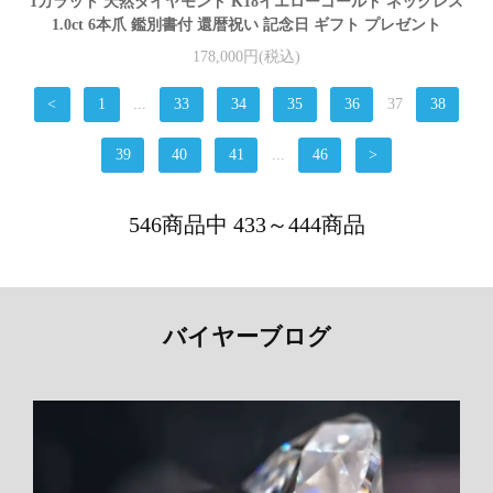
1カラット 天然ダイヤモンド K18イエローゴールド ネックレス
1.0ct 6本爪 鑑別書付 還暦祝い 記念日 ギフト プレゼント
178,000円(税込)
<
1
...
33
34
35
36
37
38
39
40
41
...
46
>
546商品中 433～444商品
バイヤーブログ