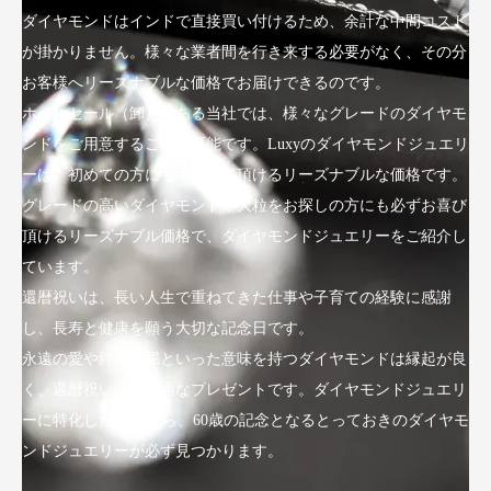
ダイヤモンドはインドで直接買い付けるため、余計な中間コスト
が掛かりません。様々な業者間を行き来する必要がなく、その分
お客様へリーズナブルな価格でお届けできるのです。
ホールセール（卸）である当社では、様々なグレードのダイヤモ
ンドをご用意することが可能です。Luxyのダイヤモンドジュエリ
ーは、初めての方にも手にして頂けるリーズナブルな価格です。
グレードの高いダイヤモンドや大粒をお探しの方にも必ずお喜び
頂けるリーズナブル価格で、ダイヤモンドジュエリーをご紹介し
ています。
還暦祝いは、長い人生で重ねてきた仕事や子育ての経験に感謝
し、長寿と健康を願う大切な記念日です。
永遠の愛や絆、不屈といった意味を持つダイヤモンドは縁起が良
く、還暦祝いにも最適なプレゼントです。ダイヤモンドジュエリ
ーに特化したLuxyなら、60歳の記念となるとっておきのダイヤモ
ンドジュエリーが必ず見つかります。