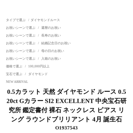
タイプで選ぶ
/
ダイヤモンドルース
お祝いシーンで選ぶ
/
還暦のお祝い
お祝いシーンで選ぶ
/
長寿のお祝い
お祝いシーンで選ぶ
/
結婚記念日のお祝い
お祝いシーンで選ぶ
/
母の日のお祝い
お祝いシーンで選ぶ
/
入籍のお祝い
価格で選ぶ
/
100,000円以上
宝石で選ぶ
/
ダイヤモンド
NEW ARRIVAL
0.5カラット 天然 ダイヤモンド ルース 0.5
20ct Gカラー SI2 EXCELLENT 中央宝石研
究所 鑑定書付 裸石 ネックレス ピアス リ
ング ラウンドブリリアント 4月 誕生石
O1937543