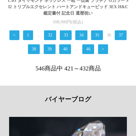
1.5ct ダイヤモンド ネックレス 一粒 一点留 プラチナ Gカラー S
I2 トリプルエクセレント ハートアンドキューピッド 3EX H&C
鑑定書付 記念日 還暦祝い
698,000円(税込)
<
1
...
32
33
34
35
36
37
38
39
40
...
46
>
546商品中 421～432商品
バイヤーブログ