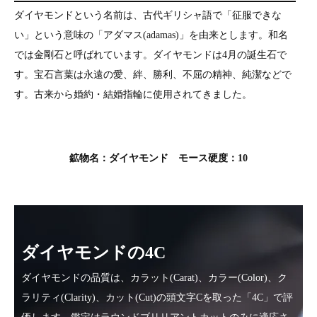
ダイヤモンドという名前は、古代ギリシャ語で「征服できな
い」という意味の「アダマス(adamas)」を由来とします。和名
では金剛石と呼ばれています。ダイヤモンドは4月の誕生石で
す。宝石言葉は永遠の愛、絆、勝利、不屈の精神、純潔などで
す。古来から婚約・結婚指輪に使用されてきました。
鉱物名：ダイヤモンド モース硬度：10
ダイヤモンドの4C
ダイヤモンドの品質は、カラット(Carat)、カラー(Color)、ク
ラリティ(Clarity)、カット(Cut)の頭文字Cを取った「4C」で評