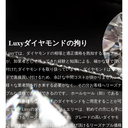
Luxyダイヤモンドの拘り
Luxyでは、ダイヤモンドの相場と適正価格を熟知するオーナー
が、卸業者として培ってきた経験と知識による、確かな目で買い
付けたダイヤモンドを取り扱っています。 ダイヤモンドはイン
ドで直接買い付けるため、余計な中間コストが掛かりません。
様々な業者間を行き来する必要がなく、その分お客様へリーズナ
ブルな価格でお届けできるのです。 ホールセール（卸）である
当社では、様々なグレードのダイヤモンドをご用意することが可
能です。Luxyのダイヤモンドジュエリーは、初めての方にも手に
して頂けるリーズナブルな価格です。 グレードの高いダイヤモ
ンドや大粒をお探しの方にも必ずお喜び頂けるリーズナブル価格