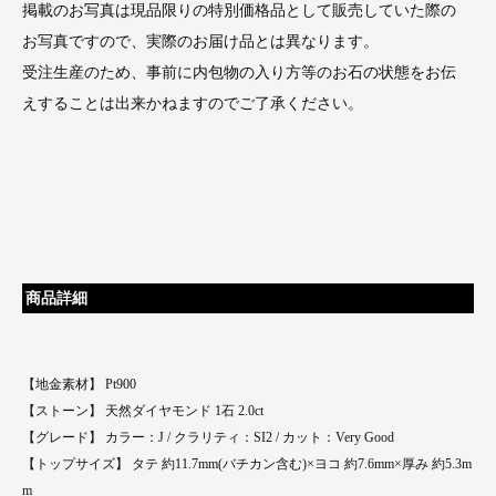
掲載のお写真は現品限りの特別価格品として販売していた際の
お写真ですので、実際のお届け品とは異なります。
受注生産のため、事前に内包物の入り方等のお石の状態をお伝
えすることは出来かねますのでご了承ください。
商品詳細
【地金素材】 Pt900
【ストーン】 天然ダイヤモンド 1石 2.0ct
【グレード】 カラー：J / クラリティ：SI2 / カット：Very Good
【トップサイズ】 タテ 約11.7mm(バチカン含む)×ヨコ 約7.6mm×厚み 約5.3m
m