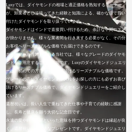
Luxyでは、ダイヤモンドの相場と適正価格を熟知するオーナー
が、卸業者として培ってきた経験と知識による、確かな目で買い
付けたダイヤモンドを取り扱っています。
ダイヤモンドはインドで直接買い付けるため、余計な中間コスト
が掛かりません。様々な業者間を行き来する必要がなく、その分
お客様へリーズナブルな価格でお届けできるのです。
ホールセール（卸）である当社では、様々なグレードのダイヤモ
ンドをご用意することが可能です。Luxyのダイヤモンドジュエリ
ーは、初めての方にも手にして頂けるリーズナブルな価格です。
グレードの高いダイヤモンドや大粒をお探しの方にも必ずお喜び
頂けるリーズナブル価格で、ダイヤモンドジュエリーをご紹介し
ています。
還暦祝いは、長い人生で重ねてきた仕事や子育ての経験に感謝
し、長寿と健康を願う大切な記念日です。
永遠の愛や絆、不屈といった意味を持つダイヤモンドは縁起が良
く、還暦祝いにも最適なプレゼントです。ダイヤモンドジュエリ