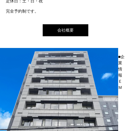
定休日：土・日・祝
完全予約制です。
会社概要
■企
業
情
報
Ｅ
Ｍ