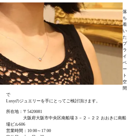
落
ち
着
い
た
プ
ラ
イ
ベ
ー
ト
空
間
で
Luxyのジュエリーを手にとってご検討頂けます。
所在地：〒5420081
大阪府大阪市中央区南船場３－２－２２ おおきに南船
場ビル606
営業時間：10:00～17:00