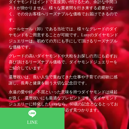
ダイヤモンドはインドで直接買い付けるため、余計な中間コ
ストが掛かりません。様々な業者間を行き来する必要がな
く、その分お客様へリーズナブルな価格でお届けできるので
す。
ホールセール（卸）である当社では、様々なグレードのダイ
ヤモンドをご用意することが可能です。Luxyのダイヤモンド
ジュエリーは、初めての方にも手にして頂けるリーズナブル
な価格です。
グレードの高いダイヤモンドや大粒をお探しの方にも必ずお
喜び頂けるリーズナブル価格で、ダイヤモンドジュエリーを
ご紹介しています。
還暦祝いは、長い人生で重ねてきた仕事や子育ての経験に感
謝し、長寿と健康を願う大切な記念日です。
永遠の愛や絆、不屈といった意味を持つダイヤモンドは縁起
が良く、還暦祝いにも最適なプレゼントです。ダイヤモンド
ジュエリーに特化したLuxyなら、60歳の記念となるとってお
きのダイヤモンドジュエリーが必ず見つかります。
LINE