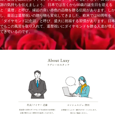
謝の気持ちを伝えましょう。 日本では古くから60歳の誕生日を迎える
と「還暦」と呼び、縁起の良い赤色の品物を贈る伝統があります。しか
し、最近は還暦祝いの贈り物も変化してきました。欧米では60周年を
「ダイヤモンド記念日」と呼び、盛大に祝福する習慣があります。日本
でもこの風習を取り入れて、還暦祝いにダイヤモンドを贈る人達が増え
てきているのです。