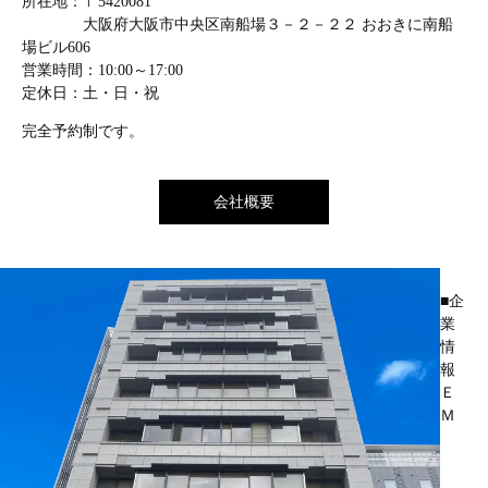
所在地：〒5420081
大阪府大阪市中央区南船場３－２－２２ おおきに南船
場ビル606
営業時間：10:00～17:00
定休日：土・日・祝
完全予約制です。
会社概要
■企
業
情
報
Ｅ
Ｍ