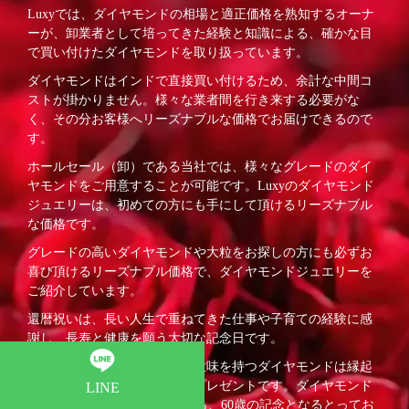
Luxyでは、ダイヤモンドの相場と適正価格を熟知するオーナ
ーが、卸業者として培ってきた経験と知識による、確かな目
で買い付けたダイヤモンドを取り扱っています。
ダイヤモンドはインドで直接買い付けるため、余計な中間コ
ストが掛かりません。様々な業者間を行き来する必要がな
く、その分お客様へリーズナブルな価格でお届けできるので
す。
ホールセール（卸）である当社では、様々なグレードのダイ
ヤモンドをご用意することが可能です。Luxyのダイヤモンド
ジュエリーは、初めての方にも手にして頂けるリーズナブル
な価格です。
グレードの高いダイヤモンドや大粒をお探しの方にも必ずお
喜び頂けるリーズナブル価格で、ダイヤモンドジュエリーを
ご紹介しています。
還暦祝いは、長い人生で重ねてきた仕事や子育ての経験に感
謝し、長寿と健康を願う大切な記念日です。
永遠の愛や絆、不屈といった意味を持つダイヤモンドは縁起
が良く、還暦祝いにも最適なプレゼントです。ダイヤモンド
LINE
ジュエリーに特化したLuxyなら、60歳の記念となるとってお