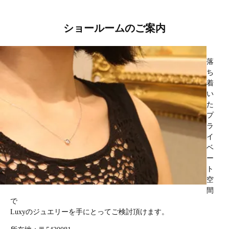
ショールームのご案内
落
ち
着
い
た
プ
ラ
イ
ベ
ー
ト
空
間
で
Luxyのジュエリーを手にとってご検討頂けます。