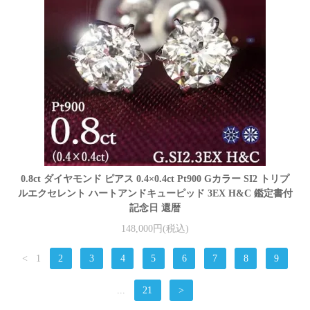
0.8ct ダイヤモンド ピアス 0.4×0.4ct Pt900 Gカラー SI2 トリプ
ルエクセレント ハートアンドキューピッド 3EX H&C 鑑定書付
記念日 還暦
148,000円(税込)
<
1
2
3
4
5
6
7
8
9
...
21
>