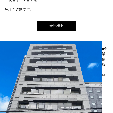
定休日：土・日・祝
完全予約制です。
会社概要
■企
業
情
報
Ｅ
Ｍ