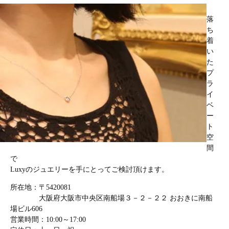
落
ち
着
い
た
プ
ラ
イ
ベ
ー
ト
空
間
で
Luxyのジュエリーを手にとってご検討頂けます。
所在地：〒5420081
大阪府大阪市中央区南船場３－２－２２ おおきに南船
場ビル606
営業時間：10:00～17:00