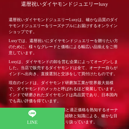
還暦祝いダイヤモンドジュエリーluxy
還暦祝いダイヤモンドジュエリーLuxyは、確かな品質のダイ
ヤモンドジュエリーをリーズナブルにお届けするオンライン
ショップです。
Luxyでは、還暦祝いにダイヤモンドジュエリーを贈りたい方
のために、様々なグレードと価格による幅広い品揃えをご用
意しています。
Luxyは、ダイヤモンドの卸を営む企業によってオープンしま
した。当店で販売するダイヤモンドは全て、オーナー自らが
インドへ出向き、直接選別と交渉をして買付けたものです。
現在のインドは、ダイヤモンド研磨加工業が世界最大規模
で、ダイヤモンドのメッカと呼ばれるほど発展しています。
インドで研磨されたダイヤモンドは高品質であり、日本国内
でも高い評価を得ています。
Luxyでは、ダイヤモンドの相場と適正価格を熟知するオーナ
ーが、卸業者として培ってきた経験と知識による、確かな目
で買い付けたダイヤモンドを取り扱っています。
LINE