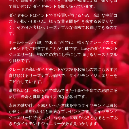
ーが、卸業者として培ってきた経験と知識による、確かな目
で買い付けたダイヤモンドを取り扱っています。
ダイヤモンドはインドで直接買い付けるため、余計な中間コ
ストが掛かりません。様々な業者間を行き来する必要がな
く、その分お客様へリーズナブルな価格でお届けできるので
す。
ホールセール（卸）である当社では、様々なグレードのダイ
ヤモンドをご用意することが可能です。Luxyのダイヤモンド
ジュエリーは、初めての方にも手にして頂けるリーズナブル
な価格です。
グレードの高いダイヤモンドや大粒をお探しの方にも必ずお
喜び頂けるリーズナブル価格で、ダイヤモンドジュエリーを
ご紹介しています。
還暦祝いは、長い人生で重ねてきた仕事や子育ての経験に感
謝し、長寿と健康を願う大切な記念日です。
永遠の愛や絆、不屈といった意味を持つダイヤモンドは縁起
が良く、還暦祝いにも最適なプレゼントです。ダイヤモンド
ジュエリーに特化したLuxyなら、60歳の記念となるとってお
きのダイヤモンドジュエリーが必ず見つかります。