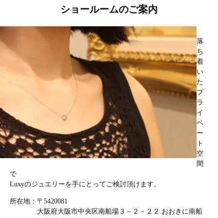
ショールームのご案内
落
ち
着
い
た
プ
ラ
イ
ベ
ー
ト
空
間
で
Luxyのジュエリーを手にとってご検討頂けます。
所在地：〒5420081
大阪府大阪市中央区南船場３－２－２２ おおきに南船