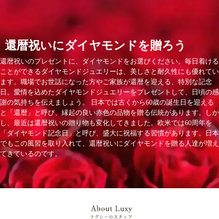
還暦祝いにダイヤモンドを贈ろう
還暦祝いのプレゼントに、ダイヤモンドをお選びください。毎日着ける
ことができるダイヤモンドジュエリーは、美しさと耐久性にも優れてい
ます。職場でお世話になった方やご家族が還暦を迎える、特別な記念
日。愛情を込めたダイヤモンドジュエリーをプレゼントして、日頃の感
謝の気持ちを伝えましょう。 日本では古くから60歳の誕生日を迎える
と「還暦」と呼び、縁起の良い赤色の品物を贈る伝統があります。しか
し、最近は還暦祝いの贈り物も変化してきました。欧米では60周年を
「ダイヤモンド記念日」と呼び、盛大に祝福する習慣があります。日本
でもこの風習を取り入れて、還暦祝いにダイヤモンドを贈る人達が増え
てきているのです。