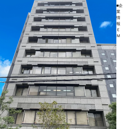
■企
業
情
報
Ｅ
Ｍ