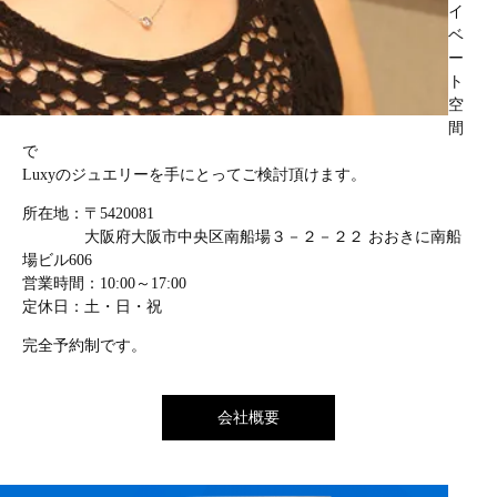
イ
ベ
ー
ト
空
間
で
Luxyのジュエリーを手にとってご検討頂けます。
所在地：〒5420081
大阪府大阪市中央区南船場３－２－２２ おおきに南船
場ビル606
営業時間：10:00～17:00
定休日：土・日・祝
完全予約制です。
会社概要