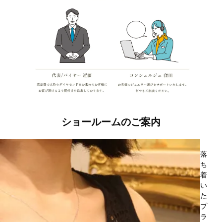
ショールームのご案内
落
ち
着
い
た
プ
ラ