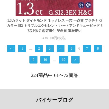
1.3カラット ダイヤモンド ネックレス 一粒 一点留 プラチナ G
カラー SI2 トリプルエクセレント ハートアンドキューピッド 3
EX H&C 鑑定書付 記念日 還暦祝い
438,000円(税込)
<
1
...
2
3
4
5
6
7
8
9
10
...
19
>
224商品中 61〜72商品
バイヤーブログ