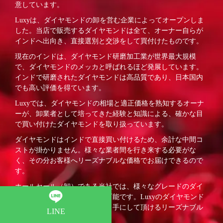
意しています。
Luxyは、ダイヤモンドの卸を営む企業によってオープンしま
した。当店で販売するダイヤモンドは全て、オーナー自らが
インドへ出向き、直接選別と交渉をして買付けたものです。
現在のインドは、ダイヤモンド研磨加工業が世界最大規模
で、ダイヤモンドのメッカと呼ばれるほど発展しています。
インドで研磨されたダイヤモンドは高品質であり、日本国内
でも高い評価を得ています。
Luxyでは、ダイヤモンドの相場と適正価格を熟知するオーナ
ーが、卸業者として培ってきた経験と知識による、確かな目
で買い付けたダイヤモンドを取り扱っています。
ダイヤモンドはインドで直接買い付けるため、余計な中間コ
ストが掛かりません。様々な業者間を行き来する必要がな
く、その分お客様へリーズナブルな価格でお届けできるので
す。
ホールセール（卸）である当社では、様々なグレードのダイ
ヤモンドをご用意することが可能です。Luxyのダイヤモンド
ジュエリーは、初めての方にも手にして頂けるリーズナブル
LINE
な価格です。