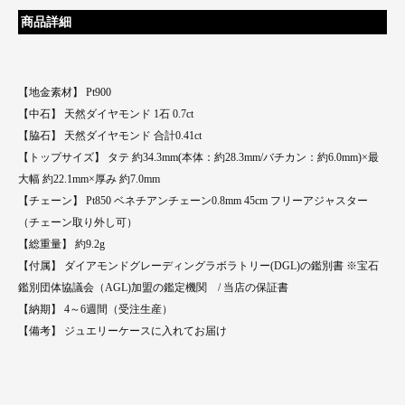
商品詳細
【地金素材】 Pt900
【中石】 天然ダイヤモンド 1石 0.7ct
【脇石】 天然ダイヤモンド 合計0.41ct
【トップサイズ】 タテ 約34.3mm(本体：約28.3mm/バチカン：約6.0mm)×最
大幅 約22.1mm×厚み 約7.0mm
【チェーン】 Pt850 ベネチアンチェーン0.8mm 45cm フリーアジャスター
（チェーン取り外し可）
【総重量】 約9.2g
【付属】 ダイアモンドグレーディングラボラトリー(DGL)の鑑別書 ※宝石
鑑別団体協議会（AGL)加盟の鑑定機関 / 当店の保証書
【納期】 4～6週間（受注生産）
【備考】 ジュエリーケースに入れてお届け