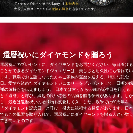
還暦祝いにダイヤモンドを贈ろう
還暦祝いのプレゼントに、ダイヤモンドをお選びください。毎日着ける
ことができるダイヤモンドジュエリーは、美しさと耐久性にも優れてい
ます。職場でお世話になった方やご家族が還暦を迎える、特別な記念
日。愛情を込めたダイヤモンドジュエリーをプレゼントして、日頃の感
謝の気持ちを伝えましょう。 日本では古くから60歳の誕生日を迎える
と「還暦」と呼び、縁起の良い赤色の品物を贈る伝統があります。しか
し、最近は還暦祝いの贈り物も変化してきました。欧米では60周年を
「ダイヤモンド記念日」と呼び、盛大に祝福する習慣があります。日本
でもこの風習を取り入れて、還暦祝いにダイヤモンドを贈る人達が増え
てきているのです。