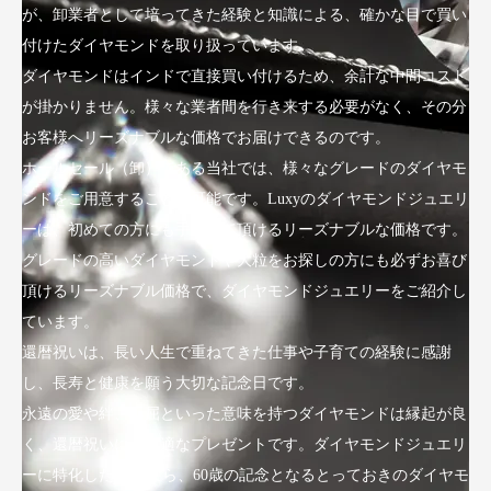
が、卸業者として培ってきた経験と知識による、確かな目で買い
付けたダイヤモンドを取り扱っています。
ダイヤモンドはインドで直接買い付けるため、余計な中間コスト
が掛かりません。様々な業者間を行き来する必要がなく、その分
お客様へリーズナブルな価格でお届けできるのです。
ホールセール（卸）である当社では、様々なグレードのダイヤモ
ンドをご用意することが可能です。Luxyのダイヤモンドジュエリ
ーは、初めての方にも手にして頂けるリーズナブルな価格です。
グレードの高いダイヤモンドや大粒をお探しの方にも必ずお喜び
頂けるリーズナブル価格で、ダイヤモンドジュエリーをご紹介し
ています。
還暦祝いは、長い人生で重ねてきた仕事や子育ての経験に感謝
し、長寿と健康を願う大切な記念日です。
永遠の愛や絆、不屈といった意味を持つダイヤモンドは縁起が良
く、還暦祝いにも最適なプレゼントです。ダイヤモンドジュエリ
ーに特化したLuxyなら、60歳の記念となるとっておきのダイヤモ