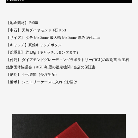
【地金素材】 Pt900
【中石】 天然ダイヤモンド 1石 0.5ct
【サイズ】 タテ 約8.3mm×最大幅 約8.8mm×厚み 約4.2mm
【キャッチ】真鍮キャッチボタン
【総重量】 約1.0g（キャッチボタン含まず）
【付属】 ダイアモンドグレーディングラボラトリー(DGL)の鑑別書 ※宝石
鑑別団体協議会（AGL)加盟の鑑定機関 / 当店の保証書
【納期】 4～6週間（受注生産）
【備考】 ジュエリーケースに入れてお届け