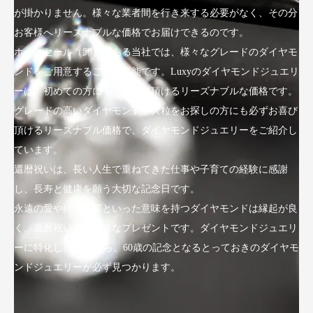
が掛かりません。様々な業者間を行き来する必要がなく、その分
お客様へリーズナブルな価格でお届けできるのです。
ホールセール（卸）である当社では、様々なグレードのダイヤモ
ンドをご用意することが可能です。Luxyのダイヤモンドジュエリ
ーは、初めての方にも手にして頂けるリーズナブルな価格です。
グレードの高いダイヤモンドや大粒をお探しの方にも必ずお喜び
頂けるリーズナブル価格で、ダイヤモンドジュエリーをご紹介し
ています。
還暦祝いは、長い人生で重ねてきた仕事や子育ての経験に感謝
し、長寿と健康を願う大切な記念日です。
永遠の愛や絆、不屈といった意味を持つダイヤモンドは縁起が良
く、還暦祝いにも最適なプレゼントです。ダイヤモンドジュエリ
ーに特化したLuxyなら、60歳の記念となるとっておきのダイヤモ
ンドジュエリーが必ず見つかります。