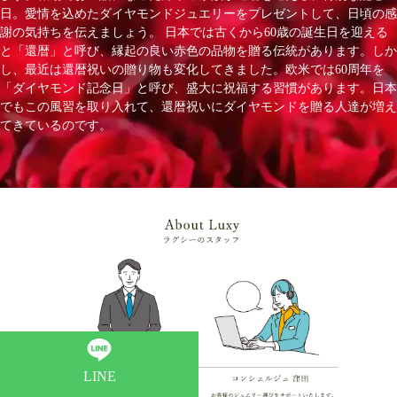
日。愛情を込めたダイヤモンドジュエリーをプレゼントして、日頃の感
謝の気持ちを伝えましょう。 日本では古くから60歳の誕生日を迎える
と「還暦」と呼び、縁起の良い赤色の品物を贈る伝統があります。しか
し、最近は還暦祝いの贈り物も変化してきました。欧米では60周年を
「ダイヤモンド記念日」と呼び、盛大に祝福する習慣があります。日本
でもこの風習を取り入れて、還暦祝いにダイヤモンドを贈る人達が増え
てきているのです。
LINE