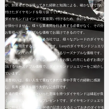
が、卸業者として培ってきた経験と知識による、確かな目で買い
付けたダイヤモンドを取り扱っています。
ダイヤモンドはインドで直接買い付けるため、余計な中間コスト
が掛かりません。様々な業者間を行き来する必要がなく、その分
お客様へリーズナブルな価格でお届けできるのです。
ホールセール（卸）である当社では、様々なグレードのダイヤモ
ンドをご用意することが可能です。Luxyのダイヤモンドジュエリ
ーは、初めての方にも手にして頂けるリーズナブルな価格です。
グレードの高いダイヤモンドや大粒をお探しの方にも必ずお喜び
頂けるリーズナブル価格で、ダイヤモンドジュエリーをご紹介し
ています。
還暦祝いは、長い人生で重ねてきた仕事や子育ての経験に感謝
し、長寿と健康を願う大切な記念日です。
永遠の愛や絆、不屈といった意味を持つダイヤモンドは縁起が良
く、還暦祝いにも最適なプレゼントです。ダイヤモンドジュエリ
ーに特化したLuxyなら、60歳の記念となるとっておきのダイヤモ