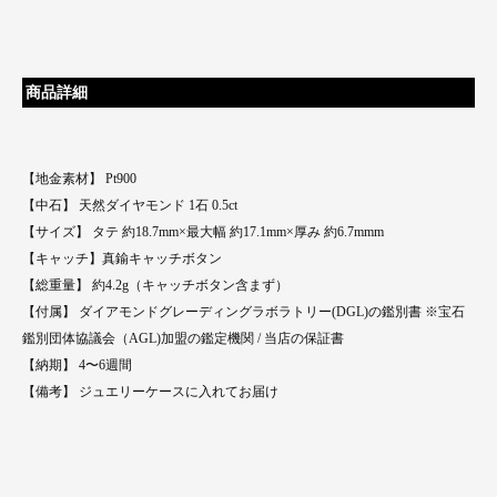
商品詳細
【地金素材】 Pt900
【中石】 天然ダイヤモンド 1石 0.5ct
【サイズ】 タテ 約18.7mm×最大幅 約17.1mm×厚み 約6.7mmm
【キャッチ】真鍮キャッチボタン
【総重量】 約4.2g（キャッチボタン含まず）
【付属】 ダイアモンドグレーディングラボラトリー(DGL)の鑑別書 ※宝石
鑑別団体協議会（AGL)加盟の鑑定機関 / 当店の保証書
【納期】 4〜6週間
【備考】 ジュエリーケースに入れてお届け