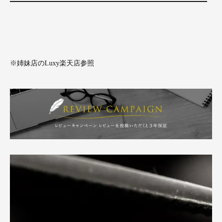
※姉妹店のLuxy楽天店参照