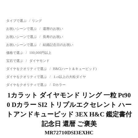
タイプで選ぶ
/
リング
お祝いシーンで選ぶ
/
還暦のお祝い
お祝いシーンで選ぶ
/
長寿のお祝い
お祝いシーンで選ぶ
/
結婚記念日のお祝い
価格で選ぶ
/
100,000円以上
宝石で選ぶ
/
ダイヤモンド
ダイヤをクオリティで選ぶ
/
H&C(ハート＆キューピッド)
ダイヤをクオリティで選ぶ
/
１ct以上の大粒ダイヤ
ダイヤをクオリティで選ぶ
/
Dカラー
1カラット ダイヤモンド リング 一粒 Pt90
0 Dカラー SI2 トリプルエクセレント ハー
トアンドキューピッド 3EX H&C 鑑定書付
記念日 還暦 ご褒美
MR72710DSI3EXHC