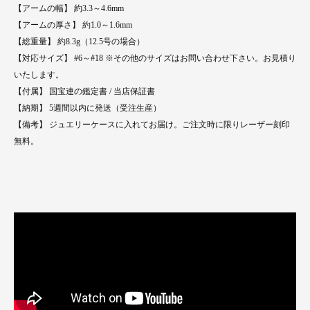
【アームの幅】 約3.3～4.6mm
【アームの厚さ】 約1.0～1.6mm
【総重量】 約8.3g（12.5号の場合）
【対応サイズ】 #6～#18 ※その他のサイズはお問い合わせ下さい。お見積り
いたします。
【付属】 国宝連の鑑定書 / 当店保証書
【納期】 5週間以内に発送（受注生産）
【備考】 ジュエリーケースに入れてお届け。ご注文時に限りレーザー刻印
無料。