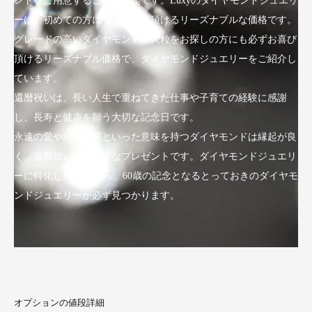
ンドをご用意することが可能です。Luxyのダイヤモンドジュエリ
ーは、初めての方にも手にして頂けるリーズナブルな価格です。
グレードの高いダイヤモンドや大粒をお探しの方にも必ずお喜び
頂けるリーズナブル価格で、ダイヤモンドジュエリーをご紹介し
ています。
還暦祝いは、長い人生で重ねてきた仕事や子育ての経験に感謝
し、長寿と健康を願う大切な記念日です。
永遠の愛や絆、不屈といった意味を持つダイヤモンドは縁起が良
く、還暦祝いにも最適なプレゼントです。ダイヤモンドジュエリ
ーに特化したLuxyなら、60歳の記念となるとっておきのダイヤモ
ンドジュエリーが必ず見つかります。
オプションの値段詳細