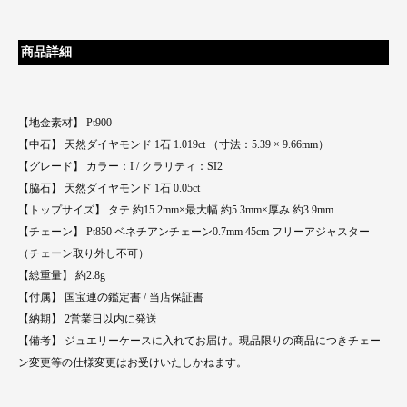
商品詳細
【地金素材】 Pt900
【中石】 天然ダイヤモンド 1石 1.019ct （寸法：5.39 × 9.66mm）
【グレード】 カラー：I / クラリティ：SI2
【脇石】 天然ダイヤモンド 1石 0.05ct
【トップサイズ】 タテ 約15.2mm×最大幅 約5.3mm×厚み 約3.9mm
【チェーン】 Pt850 ベネチアンチェーン0.7mm 45cm フリーアジャスター
（チェーン取り外し不可）
【総重量】 約2.8g
【付属】 国宝連の鑑定書 / 当店保証書
【納期】 2営業日以内に発送
【備考】 ジュエリーケースに入れてお届け。現品限りの商品につきチェー
ン変更等の仕様変更はお受けいたしかねます。