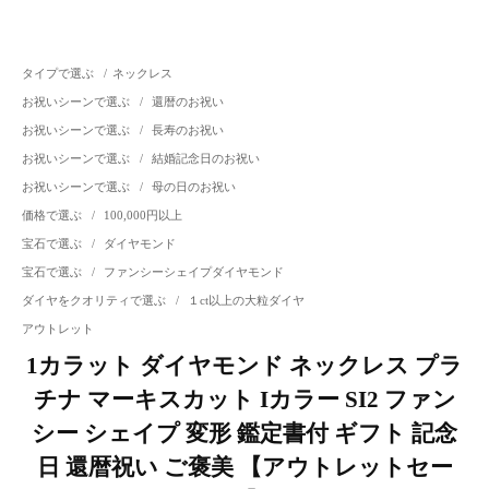
タイプで選ぶ
/
ネックレス
お祝いシーンで選ぶ
/
還暦のお祝い
お祝いシーンで選ぶ
/
長寿のお祝い
お祝いシーンで選ぶ
/
結婚記念日のお祝い
お祝いシーンで選ぶ
/
母の日のお祝い
価格で選ぶ
/
100,000円以上
宝石で選ぶ
/
ダイヤモンド
宝石で選ぶ
/
ファンシーシェイプダイヤモンド
ダイヤをクオリティで選ぶ
/
１ct以上の大粒ダイヤ
アウトレット
1カラット ダイヤモンド ネックレス プラ
チナ マーキスカット Iカラー SI2 ファン
シー シェイプ 変形 鑑定書付 ギフト 記念
日 還暦祝い ご褒美 【アウトレットセー