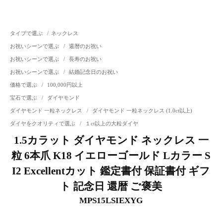
タイプで選ぶ
/
ネックレス
お祝いシーンで選ぶ
/
還暦のお祝い
お祝いシーンで選ぶ
/
長寿のお祝い
お祝いシーンで選ぶ
/
結婚記念日のお祝い
価格で選ぶ
/
100,000円以上
宝石で選ぶ
/
ダイヤモンド
ダイヤモンド 一粒ネックレス
/
ダイヤモンド 一粒ネックレス (1.0ct以上)
ダイヤをクオリティで選ぶ
/
１ct以上の大粒ダイヤ
1.5カラット ダイヤモンド ネックレス 一
粒 6本爪 K18 イエローゴールド Lカラー S
I2 Excellentカット 鑑定書付 保証書付 ギフ
ト 記念日 還暦 ご褒美
MPS15LSIEXYG