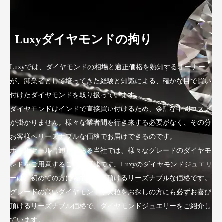
Luxyダイヤモンドの拘り
Luxyでは、ダイヤモンドの相場と適正価格を熟知するオーナー
が、卸業者として培ってきた経験と知識による、確かな目で買い
付けたダイヤモンドを取り扱っています。
ダイヤモンドはインドで直接買い付けるため、余計な中間コスト
が掛かりません。様々な業者間を行き来する必要がなく、その分
お客様へリーズナブルな価格でお届けできるのです。
ホールセール（卸）である当社では、様々なグレードのダイヤモ
ンドをご用意することが可能です。Luxyのダイヤモンドジュエリ
ーは、初めての方にも手にして頂けるリーズナブルな価格です。
グレードの高いダイヤモンドや大粒をお探しの方にも必ずお喜び
頂けるリーズナブル価格で、ダイヤモンドジュエリーをご紹介し
ています。