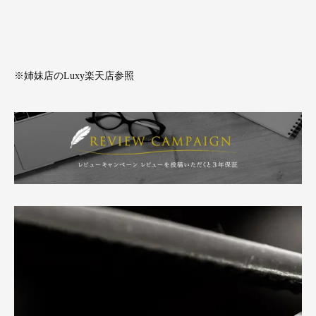
※姉妹店のLuxy楽天店参照