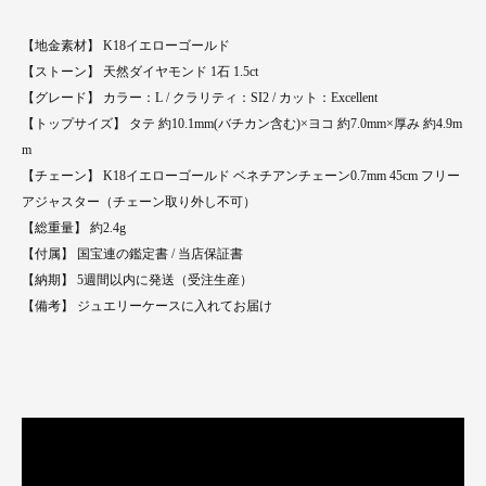
【地金素材】 K18イエローゴールド
【ストーン】 天然ダイヤモンド 1石 1.5ct
【グレード】 カラー：L / クラリティ：SI2 / カット：Excellent
【トップサイズ】 タテ 約10.1mm(バチカン含む)×ヨコ 約7.0mm×厚み 約4.9m
m
【チェーン】 K18イエローゴールド ベネチアンチェーン0.7mm 45cm フリー
アジャスター（チェーン取り外し不可）
【総重量】 約2.4g
【付属】 国宝連の鑑定書 / 当店保証書
【納期】 5週間以内に発送（受注生産）
【備考】 ジュエリーケースに入れてお届け