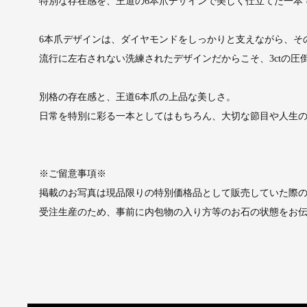
特別な存在感を、王道の6本爪デザインで美しく仕立てた一本
6本爪デザインは、ダイヤモンドをしっかりと支えながら、そ
流行に左右されない洗練されたデザインだからこそ、3ctの圧
別格の存在感と、王道6本爪の上品な美しさ。
日常を特別に彩る一本としてはもちろん、大切な節目や人生
※ご留意事項※
掲載のお写真は現品限りの特別価格品として販売していた際
受注生産のため、事前に内包物の入り方等のお石の状態をお