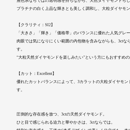
無色系ならではの透明感を持ちながら、天然ダイヤモンドら
プラチナの白く上品な輝きとも美しく調和し、大粒ダイヤモ
【クラリティ：SI2】
「大きさ」「輝き」「価格帯」のバランスに優れた人気グレ
肉眼では気になりにくい範囲の内包物を含みながらも、3ct
す。
“大粒天然ダイヤモンドを楽しみたい”という方にもおすすめ
【カット：Excellent】
優れたカットバランスによって、3カラットの大粒ダイヤモン
す。
圧倒的な存在感を放つ、3ctの天然ダイヤモンド。
ひと目で感じられる迫力と華やかさは、3ctならでは。