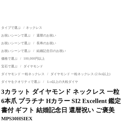
タイプで選ぶ
/
ネックレス
お祝いシーンで選ぶ
/
還暦のお祝い
お祝いシーンで選ぶ
/
長寿のお祝い
お祝いシーンで選ぶ
/
結婚記念日のお祝い
価格で選ぶ
/
100,000円以上
宝石で選ぶ
/
ダイヤモンド
ダイヤモンド 一粒ネックレス
/
ダイヤモンド 一粒ネックレス (2.0ct以上)
ダイヤをクオリティで選ぶ
/
１ct以上の大粒ダイヤ
3カラット ダイヤモンド ネックレス 一粒
6本爪 プラチナ Hカラー SI2 Excellent 鑑定
書付 ギフト 結婚記念日 還暦祝い ご褒美
MPS30HSIEX