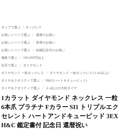
タイプで選ぶ
/
ネックレス
お祝いシーンで選ぶ
/
還暦のお祝い
お祝いシーンで選ぶ
/
長寿のお祝い
お祝いシーンで選ぶ
/
結婚記念日のお祝い
価格で選ぶ
/
100,000円以上
宝石で選ぶ
/
ダイヤモンド
ダイヤモンド 一粒ネックレス
/
ダイヤモンド 一粒ネックレス (1.0ct以上)
ダイヤをクオリティで選ぶ
/
H&C(ハート＆キューピッド)
ダイヤをクオリティで選ぶ
/
１ct以上の大粒ダイヤ
1カラット ダイヤモンド ネックレス 一粒
6本爪 プラチナ Fカラー SI1 トリプルエク
セレント ハートアンドキューピッド 3EX
H&C 鑑定書付 記念日 還暦祝い