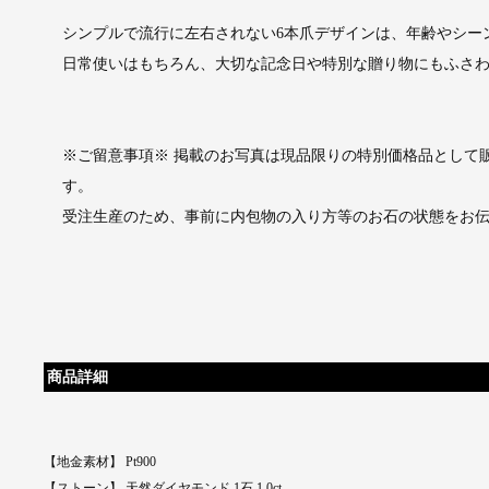
シンプルで流行に左右されない6本爪デザインは、年齢やシー
日常使いはもちろん、大切な記念日や特別な贈り物にもふさ
※ご留意事項※ 掲載のお写真は現品限りの特別価格品として
す。
受注生産のため、事前に内包物の入り方等のお石の状態をお
商品詳細
【地金素材】 Pt900
【ストーン】 天然ダイヤモンド 1石 1.0ct