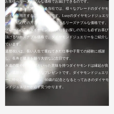
お客様へリーズナブルな価格でお届けできるのです。
ホールセール（卸）である当社では、様々なグレードのダイヤモ
ンドをご用意することが可能です。Luxyのダイヤモンドジュエリ
ーは、初めての方にも手にして頂けるリーズナブルな価格です。
グレードの高いダイヤモンドや大粒をお探しの方にも必ずお喜び
頂けるリーズナブル価格で、ダイヤモンドジュエリーをご紹介し
ています。
還暦祝いは、長い人生で重ねてきた仕事や子育ての経験に感謝
し、長寿と健康を願う大切な記念日です。
永遠の愛や絆、不屈といった意味を持つダイヤモンドは縁起が良
く、還暦祝いにも最適なプレゼントです。ダイヤモンドジュエリ
ーに特化したLuxyなら、60歳の記念となるとっておきのダイヤモ
ンドジュエリーが必ず見つかります。