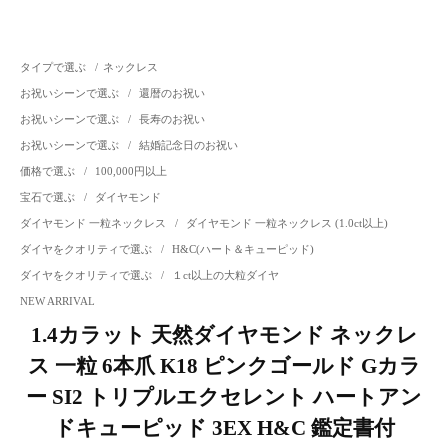
タイプで選ぶ
/
ネックレス
お祝いシーンで選ぶ
/
還暦のお祝い
お祝いシーンで選ぶ
/
長寿のお祝い
お祝いシーンで選ぶ
/
結婚記念日のお祝い
価格で選ぶ
/
100,000円以上
宝石で選ぶ
/
ダイヤモンド
ダイヤモンド 一粒ネックレス
/
ダイヤモンド 一粒ネックレス (1.0ct以上)
ダイヤをクオリティで選ぶ
/
H&C(ハート＆キューピッド)
ダイヤをクオリティで選ぶ
/
１ct以上の大粒ダイヤ
NEW ARRIVAL
1.4カラット 天然ダイヤモンド ネックレ
ス 一粒 6本爪 K18 ピンクゴールド Gカラ
ー SI2 トリプルエクセレント ハートアン
ドキューピッド 3EX H&C 鑑定書付