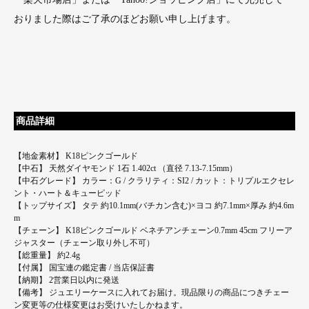
おりました際はご了承のほどお願い申し上げます。
商品詳細
【地金素材】 K18ピンクゴールド
【中石】 天然ダイヤモンド 1石 1.402ct （直径 7.13-7.15mm）
【中石グレード】 カラー：G / クラリティ：SI2 / カット：トリプルエクセレ
ント・ハート＆キューピッド
【トップサイズ】 タテ 約10.1mm(バチカン含む)×ヨコ 約7.1mm×厚み 約4.6m
m
【チェーン】 K18ピンクゴールド ベネチアンチェーン0.7mm 45cm フリーア
ジャスター（チェーン取り外し不可）
【総重量】 約2.4g
【付属】 国宝連の鑑定書 / 当店保証書
【納期】 2営業日以内に発送
【備考】 ジュエリーケースに入れてお届け。現品限りの商品につきチェー
ン変更等の仕様変更はお受けいたしかねます。