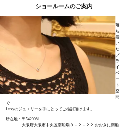
ショールームのご案内
落
ち
着
い
た
プ
ラ
イ
ベ
ー
ト
空
間
で
Luxyのジュエリーを手にとってご検討頂けます。
所在地：〒5420081
大阪府大阪市中央区南船場３－２－２２ おおきに南船